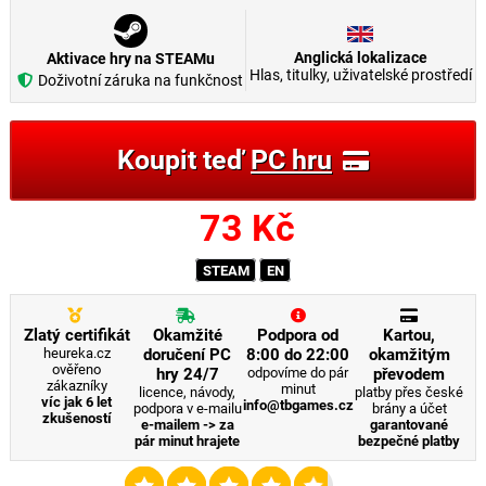
Anglická lokalizace
Aktivace hry na STEAMu
Hlas, titulky, uživatelské prostředí
Doživotní záruka na funkčnost
Koupit teď
PC hru
73
Kč
STEAM
EN
Zlatý certifikát
Okamžité
Podpora od
Kartou,
heureka.cz
doručení PC
8:00 do 22:00
okamžitým
ověřeno
hry 24/7
odpovíme do pár
převodem
zákazníky
minut
licence, návody,
platby přes české
víc jak 6 let
info@tbgames.cz
podpora v e-mailu
brány a účet
zkušeností
e-mailem -> za
garantované
pár minut hrajete
bezpečné platby