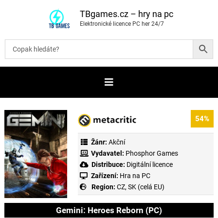
P
ř
TBgames.cz – hry na pc
e
Elektronické licence PC her 24/7
s
k
o
č
i
t
n
a
o
b
s
a
54%
h
Žánr:
Akční
Vydavatel:
Phosphor Games
Distribuce:
Digitální licence
Zařízení:
Hra na PC
Region:
CZ, SK (celá EU)
Gemini: Heroes Reborn (PC)