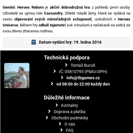
Gemini: Heroes Reborn
je
akční dobrodružná hra
z pohledu první osoby.
Uživatelé se ujmou role
Cassandry
, 20leté mladé ženy, která se vydává na
cestu
objevování svých mimořádných schopností
, unikátních v
Heroes
Universe
. Během hry
odhalí tajemství
své minulosti a nečekaně se setká se
svou dávno ztracenou rodinou.
Datum vydání hry: 19. ledna 2016
Technická podpora
Tomáš Buroň
IČ: 05810795 (Plátci DPH)
info@tbgames.cz
od 08:00 do 22:00 každý den
Důležité informace
Kontakty
Doprava a platba
Obchodní podmínky
O nás
FAQ