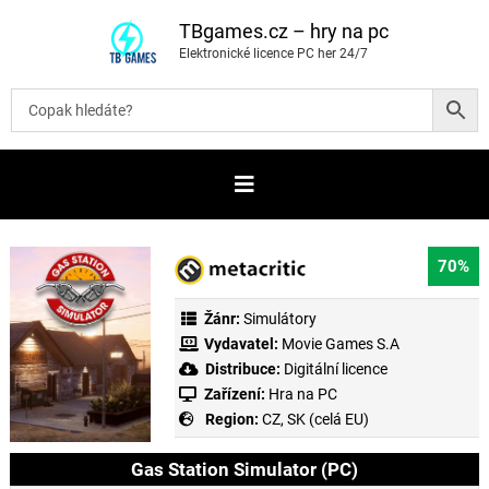
P
ř
TBgames.cz – hry na pc
e
Elektronické licence PC her 24/7
s
k
o
č
i
t
n
a
o
b
s
a
70%
h
Žánr:
Simulátory
Vydavatel:
Movie Games S.A
Distribuce:
Digitální licence
Zařízení:
Hra na PC
Region:
CZ, SK (celá EU)
Gas Station Simulator (PC)