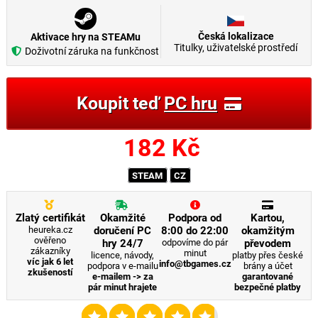
Česká lokalizace
Aktivace hry na STEAMu
Titulky, uživatelské prostředí
Doživotní záruka na funkčnost
Koupit teď
PC hru
182
Kč
STEAM
CZ
Zlatý certifikát
Okamžité
Podpora od
Kartou,
heureka.cz
doručení PC
8:00 do 22:00
okamžitým
ověřeno
hry 24/7
odpovíme do pár
převodem
zákazníky
minut
licence, návody,
platby přes české
víc jak 6 let
info@tbgames.cz
podpora v e-mailu
brány a účet
zkušeností
e-mailem -> za
garantované
pár minut hrajete
bezpečné platby