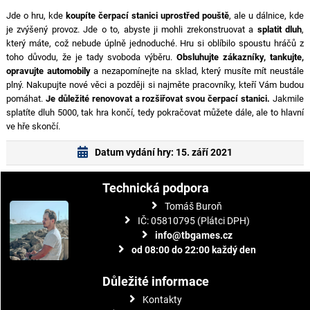
Jde o hru, kde
koupíte čerpací stanici uprostřed pouště
, ale u dálnice, kde
je zvýšený provoz. Jde o to, abyste ji mohli zrekonstruovat a
splatit dluh
,
který máte, což nebude úplně jednoduché. Hru si oblíbilo spoustu hráčů z
toho důvodu, že je tady svoboda výběru.
Obsluhujte zákazníky, tankujte,
opravujte automobily
a nezapomínejte na sklad, který musíte mít neustále
plný. Nakupujte nové věci a později si najměte pracovníky, kteří Vám budou
pomáhat.
Je důležité renovovat a rozšiřovat svou čerpací stanici.
Jakmile
splatíte dluh 5000, tak hra končí, tedy pokračovat můžete dále, ale to hlavní
ve hře skončí.
Datum vydání hry: 15. září 2021
Technická podpora
Tomáš Buroň
IČ: 05810795 (Plátci DPH)
info@tbgames.cz
od 08:00 do 22:00 každý den
Důležité informace
Kontakty