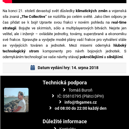
Na konci 21. století devastují svět důsledky
klimatických změn
a vojenská
síla zvaná
„The Collective“
se rozšířila po celém světě. Jako člen odporu je
čas přidat se k boji! Upravte svou frakci v novém pohledu na
real-time
strategii
. Bojujte ve skirmish, sólo a multiplayerových bitvách. Nejste jen
velitel, ale i inženýr – ovládáte jednotky, továrny, superzbraně a ekonomiku
své frakce. Spravujte a vyvíjejte modré plány vaší frakce pro vytváření stále
se vyvíjejících továren a jednotek. Mezi misemi odemyká
hluboký
technologický strom
komponenty pro návrh bojových jednotek. S
odemykáním technologií se vaše návrhy stávají
pokročilejšími
a
silnějšími
.
Datum vydání hry: 14. srpna 2018
Technická podpora
Tomáš Buroň
IČ: 05810795 (Plátci DPH)
info@tbgames.cz
od 08:00 do 22:00 každý den
Důležité informace
Kontakty