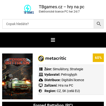
P
ř
TBgames.cz – hry na pc
e
Elektronické licence PC her 24/7
s
k
o
č
i
t
n
a
o
b
s
a
60%
h
Žánr:
Simulátory
,
Strategie
Vydavatel:
Petroglyph
Distribuce:
Digitální licence
Zařízení:
Hra na PC
Region:
CZ, SK (celá EU)
Forged Battalion (PC)