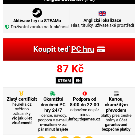
Anglická lokalizace
Aktivace hry na STEAMu
Hlas, titulky, uživatelské prostředí
Doživotní záruka na funkčnost
Koupit teď
PC hru
87
Kč
STEAM
EN
Zlatý certifikát
Okamžité
Podpora od
Kartou,
heureka.cz
doručení PC
8:00 do 22:00
okamžitým
ověřeno
hry 24/7
odpovíme do pár
převodem
zákazníky
minut
licence, návody,
platby přes české
víc jak 6 let
info@tbgames.cz
podpora v e-mailu
brány a účet
zkušeností
e-mailem -> za
garantované
pár minut hrajete
bezpečné platby