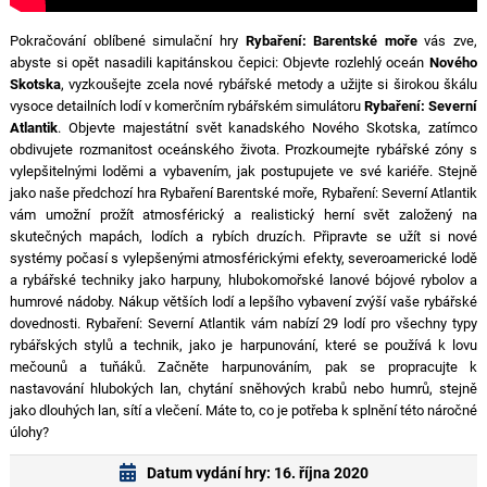
Pokračování oblíbené simulační hry
Rybaření: Barentské moře
vás zve,
abyste si opět nasadili kapitánskou čepici: Objevte rozlehlý oceán
Nového
Skotska
, vyzkoušejte zcela nové rybářské metody a užijte si širokou škálu
vysoce detailních lodí v komerčním rybářském simulátoru
Rybaření: Severní
Atlantik
. Objevte majestátní svět kanadského Nového Skotska, zatímco
obdivujete rozmanitost oceánského života. Prozkoumejte rybářské zóny s
vylepšitelnými loděmi a vybavením, jak postupujete ve své kariéře. Stejně
jako naše předchozí hra Rybaření Barentské moře, Rybaření: Severní Atlantik
vám umožní prožít atmosférický a realistický herní svět založený na
skutečných mapách, lodích a rybích druzích. Připravte se užít si nové
systémy počasí s vylepšenými atmosférickými efekty, severoamerické lodě
a rybářské techniky jako harpuny, hlubokomořské lanové bójové rybolov a
humrové nádoby. Nákup větších lodí a lepšího vybavení zvýší vaše rybářské
dovednosti. Rybaření: Severní Atlantik vám nabízí 29 lodí pro všechny typy
rybářských stylů a technik, jako je harpunování, které se používá k lovu
mečounů a tuňáků. Začněte harpunováním, pak se propracujte k
nastavování hlubokých lan, chytání sněhových krabů nebo humrů, stejně
jako dlouhých lan, sítí a vlečení. Máte to, co je potřeba k splnění této náročné
úlohy?
Datum vydání hry: 16. října 2020