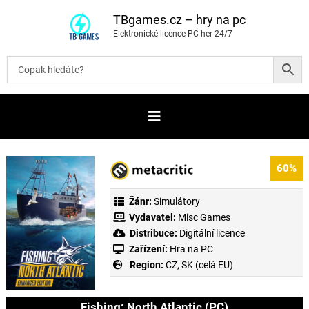
P
ř
TBgames.cz – hry na pc
e
Elektronické licence PC her 24/7
s
k
o
č
i
t
n
a
o
b
s
a
60%
h
Žánr:
Simulátory
Vydavatel:
Misc Games
Distribuce:
Digitální licence
Zařízení:
Hra na PC
Region:
CZ, SK (celá EU)
Fishing: North Atlantic (PC)