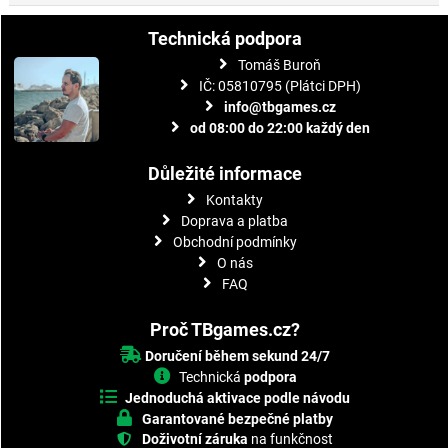
Technická podpora
Tomáš Buroň
IČ: 05810795 (Plátci DPH)
info@tbgames.cz
od 08:00 do 22:00 každý den
Důležité informace
Kontakty
Doprava a platba
Obchodní podmínky
O nás
FAQ
Proč TBgames.cz?
Doručení během sekund 24/7
Technická
podpora
Jednoduchá aktivace podle návodu
Garantované bezpečné platby
Doživotní záruka
na funkčnost