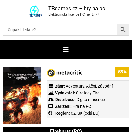
P
ř
TBgames.cz – hry na pc
e
Elektronické licence PC her 24/7
s
k
o
č
i
t
n
a
o
b
s
a
59%
h
Žánr:
Adventury
,
Akční
,
Závodní
Vydavatel:
Strategy First
Distribuce:
Digitální licence
Zařízení:
Hra na PC
Region:
CZ, SK (celá EU)
Fireburst (PC)