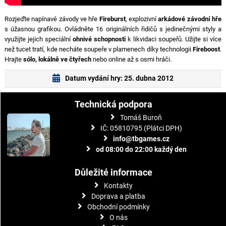
Rozjeďte napínavé závody ve hře
Fireburst
, explozivní
arkádové závodní hře
s úžasnou grafikou. Ovládněte 16 originálních řidičů s jedinečnými styly a
využijte jejich speciální
ohnivé schopnosti
k likvidaci soupeřů. Užijte si více
než tucet tratí, kde necháte soupeře v plamenech díky technologii
Fireboost
.
Hrajte
sólo, lokálně ve čtyřech
nebo online až s osmi hráči.
Datum vydání hry: 25. dubna 2012
Technická podpora
Tomáš Buroň
IČ: 05810795 (Plátci DPH)
info@tbgames.cz
od 08:00 do 22:00 každý den
Důležité informace
Kontakty
Doprava a platba
Obchodní podmínky
O nás