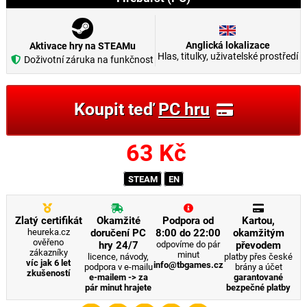
Anglická lokalizace
Aktivace hry na STEAMu
Hlas, titulky, uživatelské prostředí
Doživotní záruka na funkčnost
Koupit teď
PC hru
63
Kč
STEAM
EN
Zlatý certifikát
Okamžité
Podpora od
Kartou,
heureka.cz
doručení PC
8:00 do 22:00
okamžitým
ověřeno
hry 24/7
odpovíme do pár
převodem
zákazníky
minut
licence, návody,
platby přes české
víc jak 6 let
info@tbgames.cz
podpora v e-mailu
brány a účet
zkušeností
e-mailem -> za
garantované
pár minut hrajete
bezpečné platby