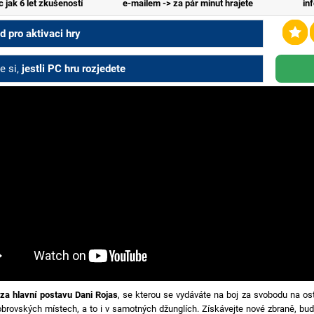
c jak 6 let zkušeností
e-mailem -> za pár minut hrajete
in
 pro aktivaci hry
e si,
jestli PC hru rozjedete
 za hlavní postavu Dani Rojas
, se kterou se vydáváte na boj za svobodu na os
brovských místech, a to i v samotných džunglích. Získávejte nové zbraně, bud