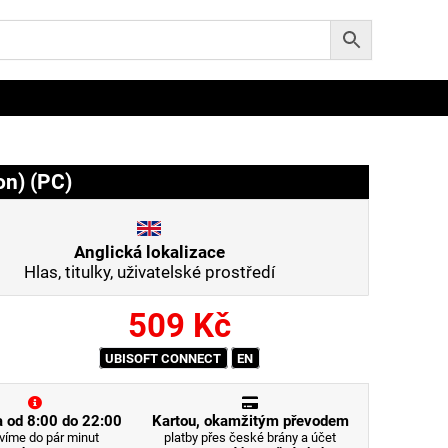
on) (PC)
Anglická lokalizace
Hlas, titulky, uživatelské prostředí
509
Kč
UBISOFT CONNECT
EN
 od 8:00 do 22:00
Kartou, okamžitým převodem
víme do pár minut
platby přes české brány a účet