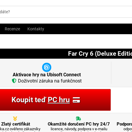
Recenze
Kontakty
Far Cry 6 (Deluxe Editi
Aktivace hry na Ubisoft Connect
Doživotní záruka na funkčnost
Koupit teď
PC hru
Zlatý certifikát
Okamžité doručení PC hry 24/7
Podpora
ka.cz ověřeno zákazníky
licence, návody, podpora v e-mailu
odpo