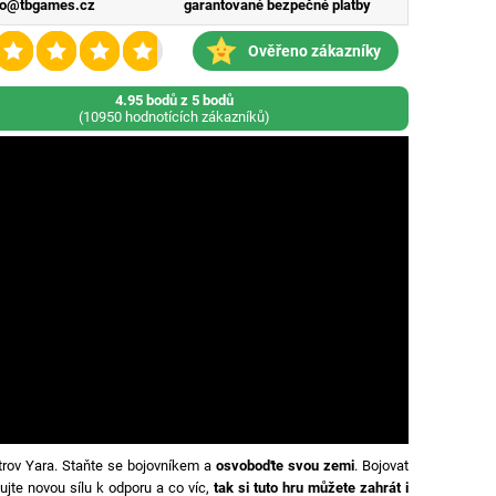
fo@tbgames.cz
garantované bezpečné platby
Ověřeno zákazníky
4.95 bodů z 5 bodů
(10950 hodnotících zákazníků)
trov Yara. Staňte se bojovníkem a
osvoboďte svou zemi
. Bojovat
ujte novou sílu k odporu a co víc,
tak si tuto hru můžete zahrát i