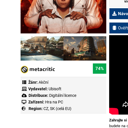
ví
Návod
Ověřt
74%
Žánr:
Akční
Vydavatel:
Ubisoft
Distribuce:
Digitální licence
Zařízení:
Hra na PC
Region:
CZ, SK (celá EU)
Zahrajte si
budete na o