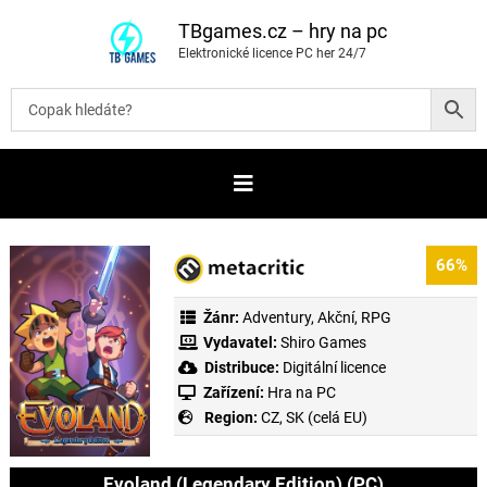
P
ř
TBgames.cz – hry na pc
e
Elektronické licence PC her 24/7
s
k
o
č
i
t
n
a
o
b
s
a
66%
h
Žánr:
Adventury
,
Akční
,
RPG
Vydavatel:
Shiro Games
Distribuce:
Digitální licence
Zařízení:
Hra na PC
Region:
CZ, SK (celá EU)
Evoland (Legendary Edition) (PC)