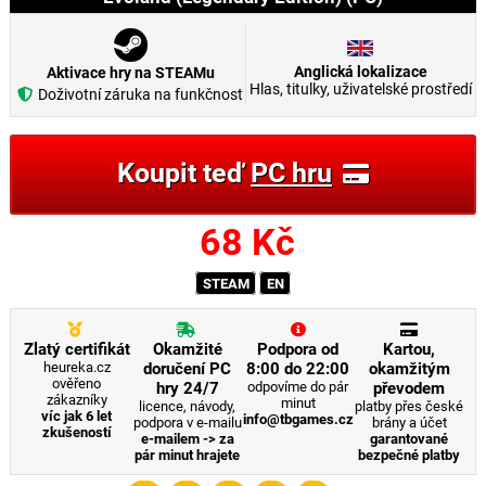
Anglická lokalizace
Aktivace hry na STEAMu
Hlas, titulky, uživatelské prostředí
Doživotní záruka na funkčnost
Koupit teď
PC hru
68
Kč
STEAM
EN
Zlatý certifikát
Okamžité
Podpora od
Kartou,
heureka.cz
doručení PC
8:00 do 22:00
okamžitým
ověřeno
hry 24/7
odpovíme do pár
převodem
zákazníky
minut
licence, návody,
platby přes české
víc jak 6 let
info@tbgames.cz
podpora v e-mailu
brány a účet
zkušeností
e-mailem -> za
garantované
pár minut hrajete
bezpečné platby