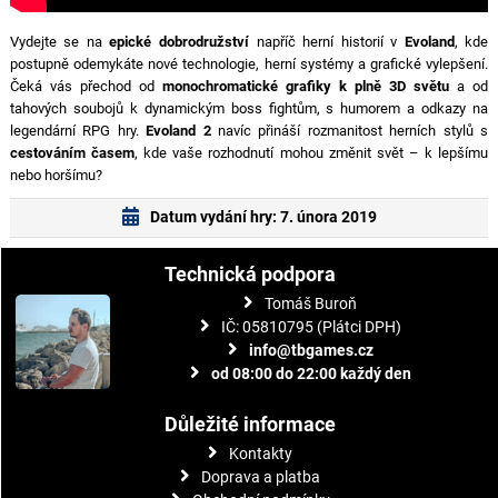
Vydejte se na
epické dobrodružství
napříč herní historií v
Evoland
, kde
postupně odemykáte nové technologie, herní systémy a grafické vylepšení.
Čeká vás přechod od
monochromatické grafiky k plně 3D světu
a od
tahových soubojů k dynamickým boss fightům, s humorem a odkazy na
legendární RPG hry.
Evoland 2
navíc přináší rozmanitost herních stylů s
cestováním časem
, kde vaše rozhodnutí mohou změnit svět – k lepšímu
nebo horšímu?
Datum vydání hry: 7. února 2019
Technická podpora
Tomáš Buroň
IČ: 05810795 (Plátci DPH)
info@tbgames.cz
od 08:00 do 22:00 každý den
Důležité informace
Kontakty
Doprava a platba