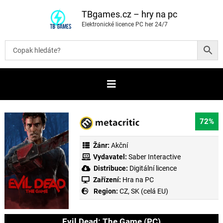
P
ř
TBgames.cz – hry na pc
e
Elektronické licence PC her 24/7
s
k
o
č
i
t
n
a
o
b
s
a
72%
h
Žánr:
Akční
Vydavatel:
Saber Interactive
Distribuce:
Digitální licence
Zařízení:
Hra na PC
Region:
CZ, SK (celá EU)
Evil Dead: The Game (PC)