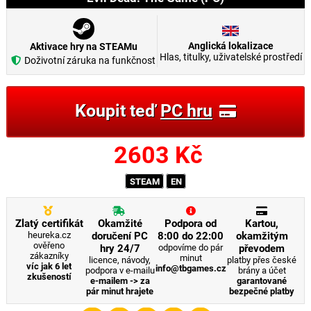
Anglická lokalizace
Aktivace hry na STEAMu
Hlas, titulky, uživatelské prostředí
Doživotní záruka na funkčnost
Koupit teď
PC hru
2603
Kč
STEAM
EN
Zlatý certifikát
Okamžité
Podpora od
Kartou,
heureka.cz
doručení PC
8:00 do 22:00
okamžitým
ověřeno
hry 24/7
odpovíme do pár
převodem
zákazníky
minut
licence, návody,
platby přes české
víc jak 6 let
info@tbgames.cz
podpora v e-mailu
brány a účet
zkušeností
e-mailem -> za
garantované
pár minut hrajete
bezpečné platby