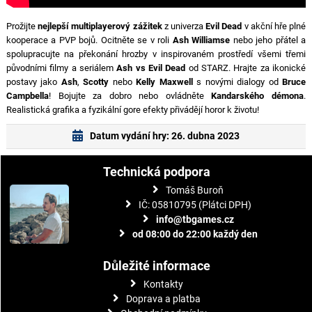
Prožijte
nejlepší multiplayerový zážitek
z univerza
Evil Dead
v akční hře plné
kooperace a PVP bojů. Ocitněte se v roli
Ash Williamse
nebo jeho přátel a
spolupracujte na překonání hrozby v inspirovaném prostředí všemi třemi
původními filmy a seriálem
Ash vs Evil Dead
od STARZ. Hrajte za ikonické
postavy jako
Ash
,
Scotty
nebo
Kelly Maxwell
s novými dialogy od
Bruce
Campbella
! Bojujte za dobro nebo ovládněte
Kandarského démona
.
Realistická grafika a fyzikální gore efekty přivádějí horor k životu!
Datum vydání hry: 26. dubna 2023
Technická podpora
Tomáš Buroň
IČ: 05810795 (Plátci DPH)
info@tbgames.cz
od 08:00 do 22:00 každý den
Důležité informace
Kontakty
Doprava a platba