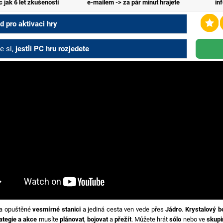
c jak 6 let zkušeností
e-mailem -> za pár minut hrajete
in
 pro aktivaci hry
e si,
jestli PC hru rozjedete
 na opuštěné
vesmírné stanici
a jediná cesta ven vede přes
Jádro
.
Krystalový b
ategie a akce
musíte
plánovat
,
bojovat
a
přežít
. Můžete hrát
sólo
nebo ve
skupi