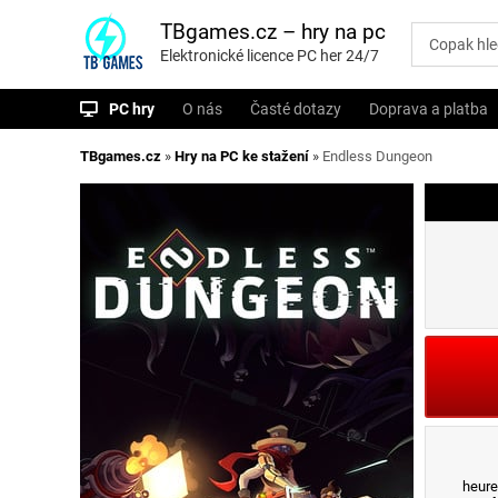
P
ř
TBgames.cz – hry na pc
e
Elektronické licence PC her 24/7
s
k
o
PC hry
O nás
Časté dotazy
Doprava a platba
č
i
t
TBgames.cz
»
Hry na PC ke stažení
»
Endless Dungeon
n
a
o
b
s
a
h
heure