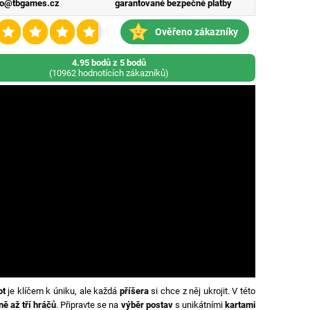
fo@tbgames.cz
garantované bezpečné platby
Ověřeno zákazníky
4.95 bodů z 5 bodů
(10962 hodnotících zákazníků)
ot
je klíčem k úniku, ale každá
příšera
si chce z něj ukrojit. V této
ně až tří hráčů
. Připravte se na
výběr postav
s unikátními
kartami