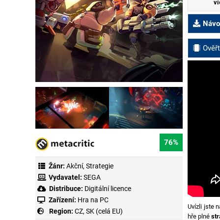
ví
Návod
Ověřt
76%
Žánr:
Akční
,
Strategie
Vydavatel:
SEGA
Distribuce:
Digitální licence
Zařízení:
Hra na PC
Uvízli jste
Region:
CZ, SK (celá EU)
hře plné
str