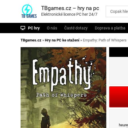
P
ř
TBgames.cz – hry na pc
e
Elektronické licence PC her 24/7
s
k
o
PC hry
O nás
Časté dotazy
Doprava a platba
č
i
t
TBgames.cz
»
Hry na PC ke stažení
»
Empathy: Path of Whispers
n
a
o
b
s
a
h
heure