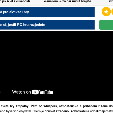
c jak 6 let zkušeností
e-mailem -> za pár minut hrajete
in
 pro aktivaci hry
e si,
jestli PC hru rozjedete
 světa hry
Empathy: Path of Whispers
, atmosférické a
příběhem řízené do
eho bývalých obyvatel. Cílem je obnovit
ztracenou rovnováhu
a odhalit tajemstv