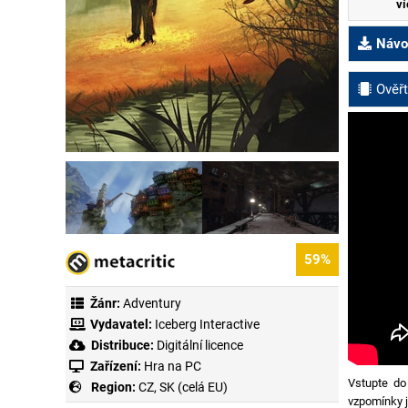
ví
Návod
Ověřt
59%
Žánr:
Adventury
Vydavatel:
Iceberg Interactive
Distribuce:
Digitální licence
Zařízení:
Hra na PC
Vstupte do
Region:
CZ, SK (celá EU)
vzpomínky j