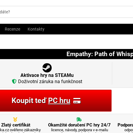
Recenze
Kontakty
Empathy: Path of Whisp
Aktivace hry na STEAMu
Doživotní záruka na funkčnost
Koupit teď
PC hru
Zlatý certifikát
Okamžité doručení PC hry 24/7
Podpora
ka.cz ověřeno zákazníky
licence, návody, podpora v e-mailu
odpo