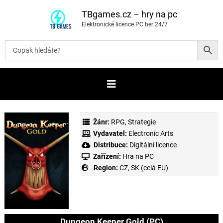
P
ř
TBgames.cz – hry na pc
e
Elektronické licence PC her 24/7
s
k
o
č
i
t
n
a
o
b
s
a
Žánr:
RPG
,
Strategie
h
Vydavatel:
Electronic Arts
Distribuce:
Digitální licence
Zařízení:
Hra na PC
Region:
CZ, SK (celá EU)
Dungeon Keeper Gold (PC)