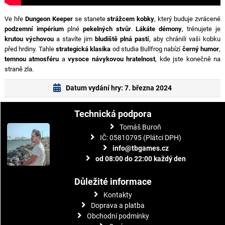
Ve hře
Dungeon Keeper
se stanete
strážcem kobky
, který buduje zvrácené
podzemní impérium
plné
pekelných stvůr
.
Lákáte démony
, trénujete je
krutou výchovou
a stavíte jim
bludiště plná pastí
, aby chránili vaši kobku
před hrdiny. Tahle
strategická klasika
od studia Bullfrog nabízí
černý humor
,
temnou atmosféru
a
vysoce návykovou hratelnost
, kde jste konečně na
straně zla.
Datum vydání hry: 7. března 2024
Technická podpora
Tomáš Buroň
IČ: 05810795 (Plátci DPH)
info@tbgames.cz
od 08:00 do 22:00 každý den
Důležité informace
Kontakty
Doprava a platba
Obchodní podmínky