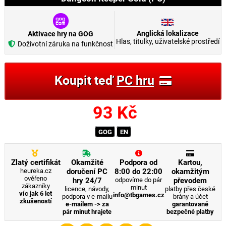
Anglická lokalizace
Aktivace hry na GOG
Hlas, titulky, uživatelské prostředí
Doživotní záruka na funkčnost
Koupit teď
PC hru
93
Kč
GOG
EN
Zlatý certifikát
Okamžité
Podpora od
Kartou,
heureka.cz
doručení PC
8:00 do 22:00
okamžitým
ověřeno
hry 24/7
odpovíme do pár
převodem
zákazníky
minut
licence, návody,
platby přes české
víc jak 6 let
info@tbgames.cz
podpora v e-mailu
brány a účet
zkušeností
e-mailem -> za
garantované
pár minut hrajete
bezpečné platby