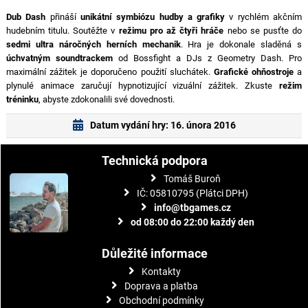
Dub Dash
přináší
unikátní symbiózu hudby a grafiky
v rychlém akčním
hudebním titulu. Soutěžte v
režimu pro až čtyři hráče
nebo se pusťte do
sedmi ultra náročných herních mechanik
. Hra je dokonale sladěná s
úchvatným soundtrackem
od Bossfight a DJs z Geometry Dash. Pro
maximální zážitek je doporučeno použití sluchátek.
Grafické ohňostroje
a
plynulé animace zaručují hypnotizující vizuální zážitek. Zkuste
režim
tréninku
, abyste zdokonalili své dovednosti.
Datum vydání hry: 16. února 2016
Technická podpora
Tomáš Buroň
IČ: 05810795 (Plátci DPH)
info@tbgames.cz
od 08:00 do 22:00 každý den
Důležité informace
Kontakty
Doprava a platba
Obchodní podmínky