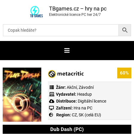
P
ř
TBgames.cz – hry na pc
e
Elektronické licence PC her 24/7
s
k
o
č
i
t
n
a
o
b
s
a
60%
h
Žánr:
Akční
,
Závodní
Vydavatel:
Headup
Distribuce:
Digitální licence
Zařízení:
Hra na PC
Region:
CZ, SK (celá EU)
Dub Dash (PC)