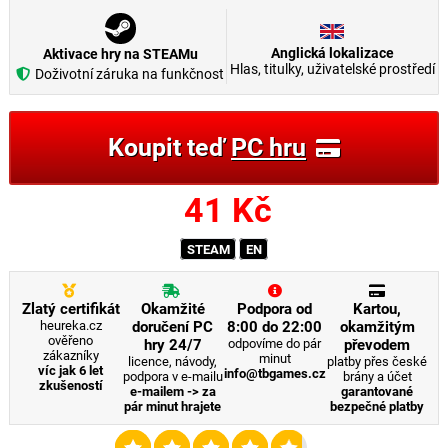
Anglická lokalizace
Aktivace hry na STEAMu
Hlas, titulky, uživatelské prostředí
Doživotní záruka na funkčnost
Koupit teď
PC hru
41
Kč
STEAM
EN
Zlatý certifikát
Okamžité
Podpora od
Kartou,
heureka.cz
doručení PC
8:00 do 22:00
okamžitým
ověřeno
hry 24/7
odpovíme do pár
převodem
zákazníky
minut
licence, návody,
platby přes české
víc jak 6 let
info@tbgames.cz
podpora v e-mailu
brány a účet
zkušeností
e-mailem -> za
garantované
pár minut hrajete
bezpečné platby