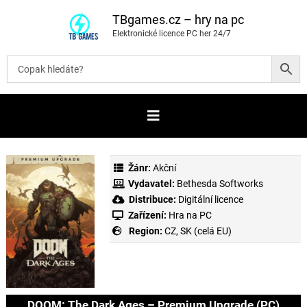
P
ř
TBgames.cz – hry na pc
e
Elektronické licence PC her 24/7
s
k
o
č
i
t
n
a
o
b
s
a
Žánr:
Akční
h
Vydavatel:
Bethesda Softworks
Distribuce:
Digitální licence
Zařízení:
Hra na PC
Region:
CZ, SK (celá EU)
DOOM: The Dark Ages – Premium Upgrade (PC)