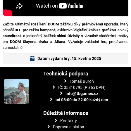
Zažijte
ultimátní rozšíření DOOM zážitku
díky
prémiovému upgradu
, který
přináší
DLC pro režim kampaně
, exkluzivní
digitální knihu s grafikou
, epický
soundtrack
a jedinečný
balíček skinů Divinity
s vizuálně sladěnými motivy
pro
DOOM Slayera, draka a Atlana
. Vyžaduje základní hru, prodávanou
samostatně.
Datum vydání hry: 15. května 2025
Technická podpora
Tomáš Buroň
IČ: 05810795 (Plátci DPH)
info@tbgames.cz
od 08:00 do 22:00 každý den
Důležité informace
Kontakty
Doprava a platba