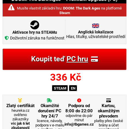
Musíte vlastnit základní hru:
DOOM: The Dark Ages
na platformě
Steam
Anglická lokalizace
Aktivace hry na STEAMu
Hlas, titulky, uživatelské prostředí
Doživotní záruka na funkčnost
Koupit teď
PC hru
336
Kč
STEAM
EN
Zlatý certifikát
Okamžité
Podpora od
Kartou,
heureka.cz
doručení PC
8:00 do 22:00
okamžitým
ověřeno
hry 24/7
odpovíme do pár
převodem
zákazníky
minut
licence, návody,
platby přes české
víc jak 6 let
info@tbgames.cz
podpora v e-mailu
brány a účet
zkušeností