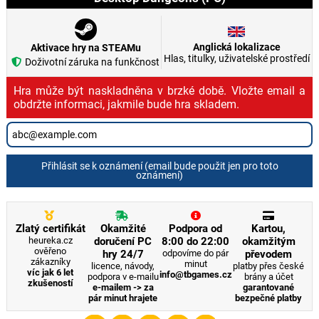
Anglická lokalizace
Aktivace hry na STEAMu
Hlas, titulky, uživatelské prostředí
Doživotní záruka na funkčnost
Hra může být naskladněna v brzké době. Vložte email a
obdržte informaci, jakmile bude hra skladem.
Přihlásit se k oznámení (email bude použit jen pro toto
oznámení)
Zlatý certifikát
Okamžité
Podpora od
Kartou,
heureka.cz
doručení PC
8:00 do 22:00
okamžitým
ověřeno
hry 24/7
odpovíme do pár
převodem
zákazníky
minut
licence, návody,
platby přes české
víc jak 6 let
info@tbgames.cz
podpora v e-mailu
brány a účet
zkušeností
e-mailem -> za
garantované
pár minut hrajete
bezpečné platby