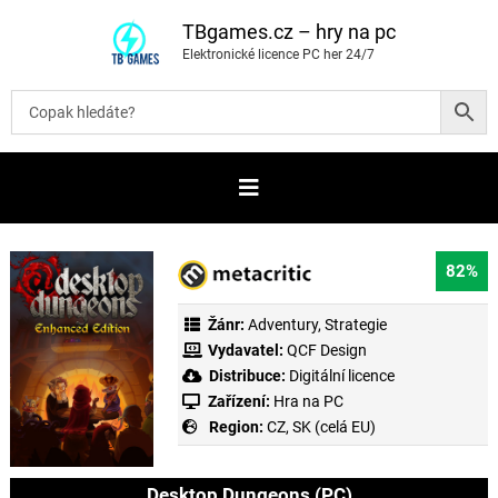
P
ř
TBgames.cz – hry na pc
e
Elektronické licence PC her 24/7
s
k
o
č
i
t
n
a
o
b
s
a
82%
h
Žánr:
Adventury
,
Strategie
Vydavatel:
QCF Design
Distribuce:
Digitální licence
Zařízení:
Hra na PC
Region:
CZ, SK (celá EU)
Desktop Dungeons (PC)