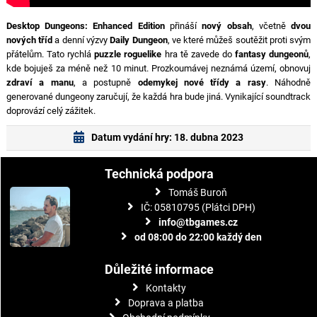
Desktop Dungeons: Enhanced Edition
přináší
nový obsah
, včetně
dvou
nových tříd
a denní výzvy
Daily Dungeon
, ve které můžeš soutěžit proti svým
přátelům. Tato rychlá
puzzle roguelike
hra tě zavede do
fantasy dungeonů
,
kde bojuješ za méně než 10 minut. Prozkoumávej neznámá území, obnovuj
zdraví a manu
, a postupně
odemykej nové třídy a rasy
. Náhodně
generované dungeony zaručují, že každá hra bude jiná. Vynikající soundtrack
doprovází celý zážitek.
Datum vydání hry: 18. dubna 2023
Technická podpora
Tomáš Buroň
IČ: 05810795 (Plátci DPH)
info@tbgames.cz
od 08:00 do 22:00 každý den
Důležité informace
Kontakty
Doprava a platba