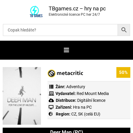
P
ř
TBgames.cz – hry na pc
e
Elektronické licence PC her 24/7
s
k
o
č
i
t
n
a
o
b
s
a
50%
h
Žánr:
Adventury
Vydavatel:
Red Mount Media
Distribuce:
Digitální licence
Zařízení:
Hra na PC
Region:
CZ, SK (celá EU)
Deer Man (PC)