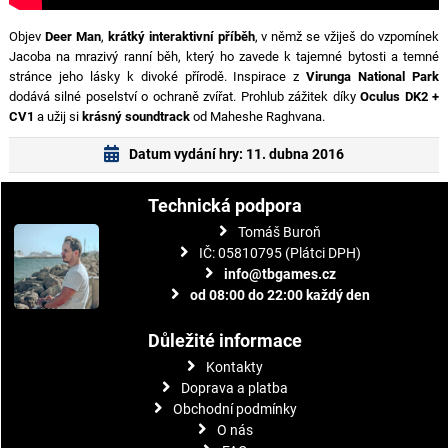
Objev
Deer Man
,
krátký interaktivní příběh
, v němž se vžiješ do vzpomínek
Jacoba na mrazivý ranní běh, který ho zavede k tajemné bytosti a temné
stránce jeho lásky k divoké přírodě. Inspirace z
Virunga National Park
dodává silné poselství o ochraně zvířat. Prohlub zážitek díky
Oculus DK2 +
CV1
a užij si
krásný soundtrack
od Maheshe Raghvana.
Datum vydání hry: 11. dubna 2016
Technická podpora
Tomáš Buroň
IČ: 05810795 (Plátci DPH)
info@tbgames.cz
od 08:00 do 22:00 každý den
Důležité informace
Kontakty
Doprava a platba
Obchodní podmínky
O nás