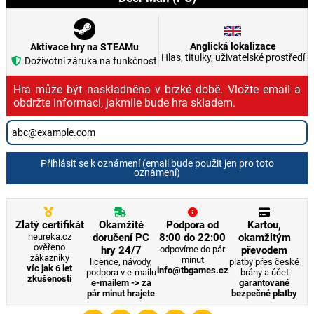
Anglická lokalizace
Aktivace hry na STEAMu
Hlas, titulky, uživatelské prostředí
Doživotní záruka na funkčnost
Hra může být naskladněna v brzké době. Vložte email a
obdržte informaci, jakmile bude hra skladem.
Přihlásit se k oznámení (email bude použit jen pro toto
oznámení)
Zlatý certifikát
Okamžité
Podpora od
Kartou,
heureka.cz
doručení PC
8:00 do 22:00
okamžitým
ověřeno
hry 24/7
odpovíme do pár
převodem
zákazníky
minut
licence, návody,
platby přes české
víc jak 6 let
info@tbgames.cz
podpora v e-mailu
brány a účet
zkušeností
e-mailem -> za
garantované
pár minut hrajete
bezpečné platby