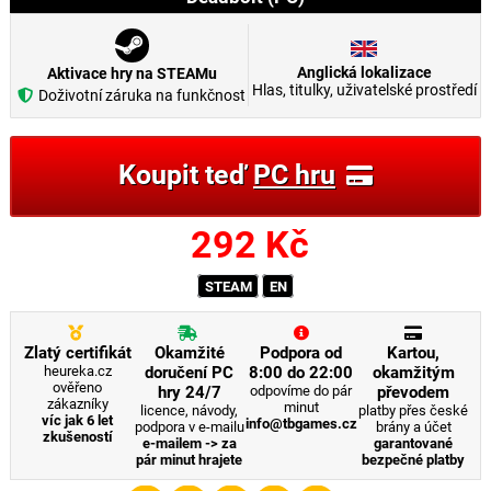
Anglická lokalizace
Aktivace hry na STEAMu
Hlas, titulky, uživatelské prostředí
Doživotní záruka na funkčnost
Koupit teď
PC hru
292
Kč
STEAM
EN
Zlatý certifikát
Okamžité
Podpora od
Kartou,
heureka.cz
doručení PC
8:00 do 22:00
okamžitým
ověřeno
hry 24/7
odpovíme do pár
převodem
zákazníky
minut
licence, návody,
platby přes české
víc jak 6 let
info@tbgames.cz
podpora v e-mailu
brány a účet
zkušeností
e-mailem -> za
garantované
pár minut hrajete
bezpečné platby