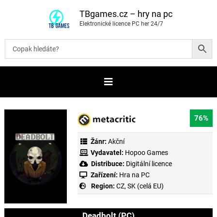
P
ř
TBgames.cz – hry na pc
e
Elektronické licence PC her 24/7
s
k
o
č
i
t
n
a
o
b
s
a
76%
h
Žánr:
Akční
Vydavatel:
Hopoo Games
Distribuce:
Digitální licence
Zařízení:
Hra na PC
Region:
CZ, SK (celá EU)
Deadbolt (PC)