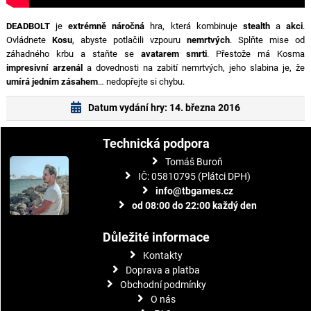
DEADBOLT
je
extrémně náročná
hra, která kombinuje
stealth
a
akci
.
Ovládnete
Kosu
, abyste potlačili vzpouru
nemrtvých
. Splňte mise od
záhadného krbu a staňte se
avatarem smrti
. Přestože má Kosma
impresivní arzenál
a dovednosti na zabití nemrtvých, jeho slabina je, že
umírá jedním zásahem
… nedopřejte si chybu.
Datum vydání hry: 14. března 2016
Technická podpora
Tomáš Buroň
IČ: 05810795 (Plátci DPH)
info@tbgames.cz
od 08:00 do 22:00 každý den
Důležité informace
Kontakty
Doprava a platba
Obchodní podmínky
O nás