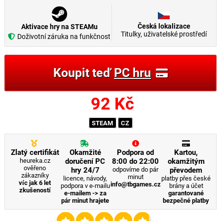
Česká lokalizace
Aktivace hry na STEAMu
Titulky, uživatelské prostředí
Doživotní záruka na funkčnost
Koupit teď
PC hru
92
Kč
STEAM
CZ
Zlatý certifikát
Okamžité
Podpora od
Kartou,
heureka.cz
doručení PC
8:00 do 22:00
okamžitým
ověřeno
hry 24/7
odpovíme do pár
převodem
zákazníky
minut
licence, návody,
platby přes české
víc jak 6 let
info@tbgames.cz
podpora v e-mailu
brány a účet
zkušeností
e-mailem -> za
garantované
pár minut hrajete
bezpečné platby