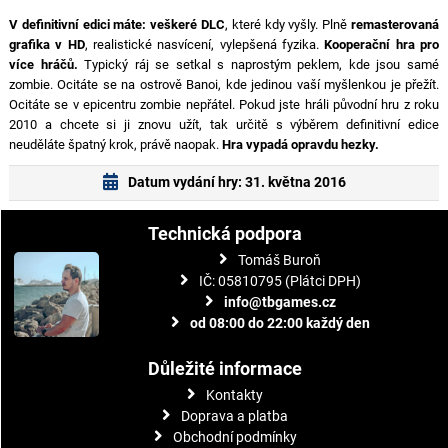
V definitivní edici máte:
veškeré DLC
, které kdy vyšly. Plně
remasterovaná
grafika v HD
, realistické nasvícení, vylepšená fyzika.
Kooperační hra pro
více hráčů.
Typický ráj se setkal s naprostým peklem, kde jsou samé
zombie. Ocitáte se na ostrově Banoi, kde jedinou vaší myšlenkou je přežít.
Ocitáte se v epicentru zombie nepřátel. Pokud jste hráli původní hru z roku
2010 a chcete si ji znovu užít, tak určitě s výběrem definitivní edice
neuděláte špatný krok, právě naopak.
Hra vypadá opravdu hezky.
Datum vydání hry: 31. května 2016
Technická podpora
Tomáš Buroň
IČ: 05810795 (Plátci DPH)
info@tbgames.cz
od 08:00 do 22:00 každý den
Důležité informace
Kontakty
Doprava a platba
Obchodní podmínky