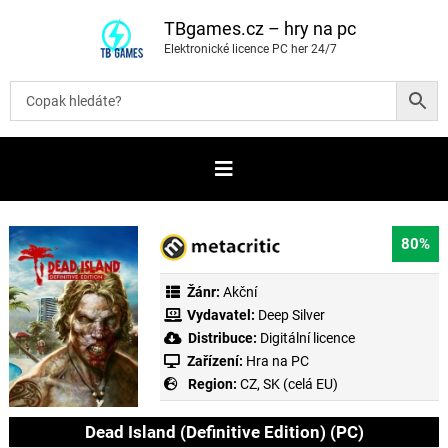
P
ř
TBgames.cz – hry na pc
e
Elektronické licence PC her 24/7
s
k
o
č
i
t
n
a
o
b
s
a
80%
h
Žánr:
Akční
Vydavatel:
Deep Silver
Distribuce:
Digitální licence
Zařízení:
Hra na PC
Region:
CZ, SK (celá EU)
Dead Island (Definitive Edition) (PC)