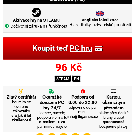
Anglická lokalizace
Aktivace hry na STEAMu
Hlas, titulky, uživatelské prostředí
Doživotní záruka na funkčnost
Koupit teď
PC hru
96
Kč
STEAM
EN
Zlatý certifikát
Okamžité
Podpora od
Kartou,
heureka.cz
doručení PC
8:00 do 22:00
okamžitým
ověřeno
hry 24/7
odpovíme do pár
převodem
zákazníky
minut
licence, návody,
platby přes české
víc jak 6 let
info@tbgames.cz
podpora v e-mailu
brány a účet
zkušeností
e-mailem -> za
garantované
pár minut hrajete
bezpečné platby