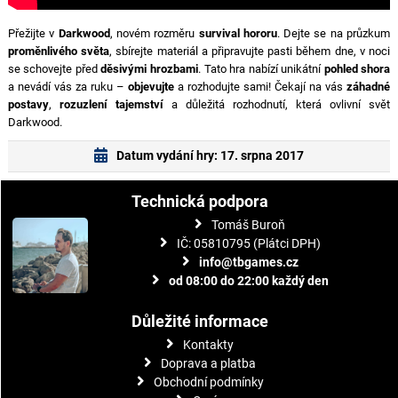
Přežijte v
Darkwood
, novém rozměru
survival hororu
. Dejte se na průzkum
proměnlivého světa
, sbírejte materiál a připravujte pasti během dne, v noci
se schovejte před
děsivými hrozbami
. Tato hra nabízí unikátní
pohled shora
a nevádí vás za ruku –
objevujte
a rozhodujte sami! Čekají na vás
záhadné
postavy
,
rozuzlení tajemství
a důležitá rozhodnutí, která ovlivní svět
Darkwood.
Datum vydání hry: 17. srpna 2017
Technická podpora
Tomáš Buroň
IČ: 05810795 (Plátci DPH)
info@tbgames.cz
od 08:00 do 22:00 každý den
Důležité informace
Kontakty
Doprava a platba
Obchodní podmínky