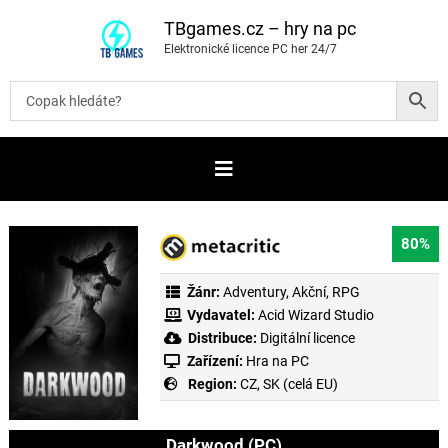
P
ř
TBgames.cz – hry na pc
e
Elektronické licence PC her 24/7
s
k
o
č
i
t
n
a
o
b
s
a
80%
h
Žánr:
Adventury
,
Akční
,
RPG
Vydavatel:
Acid Wizard Studio
Distribuce:
Digitální licence
Zařízení:
Hra na PC
Region:
CZ, SK (celá EU)
Darkwood (PC)