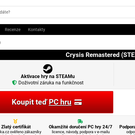
Recenze
Kontakty
)
Crysis Remastered (ST
Aktivace hry na STEAMu
Doživotní záruka na funkčnost
Koupit teď
PC hru
Zlatý certifikát
Okamžité doručení PC hry 24/7
Podpora
ka.cz ověřeno zákazníky
licence, návody, podpora v e-mailu
odpo