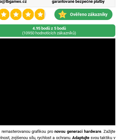
fo@tbgames.cz
garantované bezpečné platby
Ověřeno zákazníky
4.95 bodů z 5 bodů
(10950 hodnotících zákazníků)
s remasterovanou grafikou pro
novou generaci hardware
. Zažijte
elnost, zvýšenou sílu, rychlost a ochranu.
Adaptujte
svou taktiku v