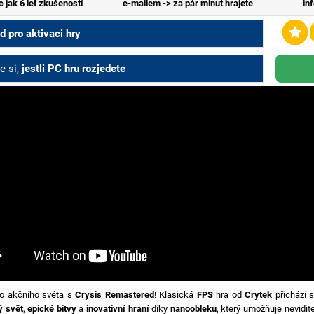
c jak 6 let zkušeností
e-mailem -> za pár minut hrajete
in
 pro aktivaci hry
e si,
jestli PC hru rozjedete
do akčního světa s
Crysis Remastered
! Klasická
FPS
hra od
Crytek
přichází 
 svět
,
epické bitvy
a
inovativní hraní
díky
nanoobleku
, který umožňuje nevidit