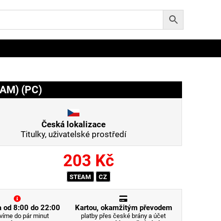
EAM) (PC)
Česká lokalizace
Titulky, uživatelské prostředí
203
Kč
STEAM
CZ
 od 8:00 do 22:00
Kartou, okamžitým převodem
víme do pár minut
platby přes české brány a účet