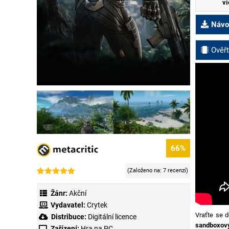
ví
Návod
Ověřt
66%
(Založeno na:
7 recenzí
)
Hodnoceno
7
5.00
z 5 na
Žánr:
Akční
základě
hodnocení
Vydavatel:
Crytek
zákazníků
Vraťte se 
Distribuce:
Digitální licence
sandboxový
Zařízení:
Hra na PC