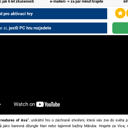
c jak 6 let zkušeností
e-mailem -> za pár minut hrajete
in
 pro aktivaci hry
e si,
jestli PC hru rozjedete
Creatures of Ava“
, unikátní hru o záchraně stvoření, která vás zve do světa 
ů
jako barevná džungle Nari nebo tajemné bažiny Mâruba. Hrajete za Vica, m