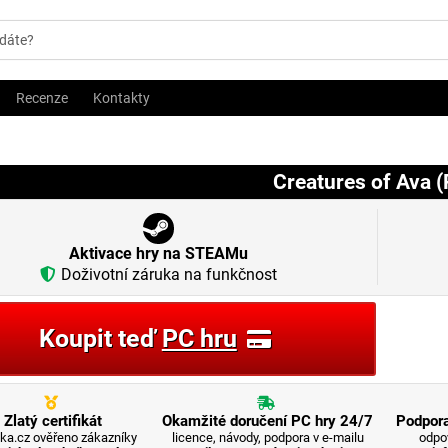
Recenze
Kontakty
Creatures of Ava 
Aktivace hry na STEAMu
Doživotní záruka na funkčnost
Koupit teď
PC hru
Zlatý certifikát
Okamžité doručení PC hry 24/7
Podpora
ka.cz ověřeno zákazníky
licence, návody, podpora v e-mailu
odpo