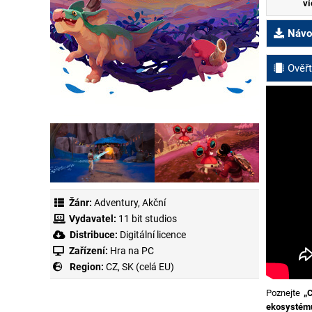
ví
Návod
Ověřt
Žánr:
Adventury
,
Akční
Vydavatel:
11 bit studios
Distribuce:
Digitální licence
Zařízení:
Hra na PC
Region:
CZ, SK (celá EU)
Poznejte
„
ekosystém