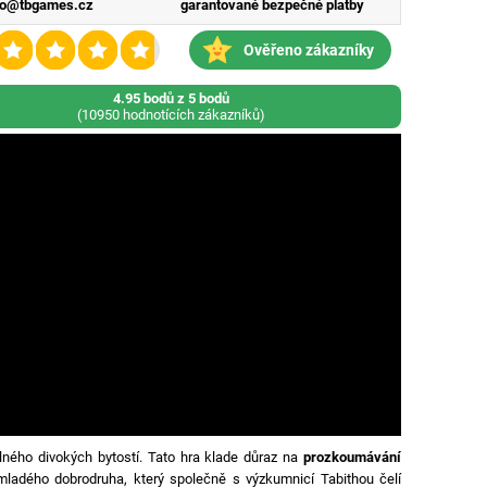
fo@tbgames.cz
garantované bezpečné platby
Ověřeno zákazníky
4.95 bodů z 5 bodů
(10950 hodnotících zákazníků)
plného divokých bytostí. Tato hra klade důraz na
prozkoumávání
ladého dobrodruha, který společně s výzkumnicí Tabithou čelí