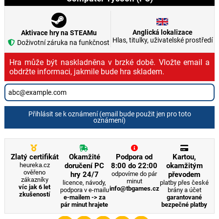
Anglická lokalizace
Aktivace hry na STEAMu
Hlas, titulky, uživatelské prostředí
Doživotní záruka na funkčnost
Hra může být naskladněna v brzké době. Vložte email a
obdržte informaci, jakmile bude hra skladem.
Přihlásit se k oznámení (email bude použit jen pro toto
oznámení)
Zlatý certifikát
Okamžité
Podpora od
Kartou,
heureka.cz
doručení PC
8:00 do 22:00
okamžitým
ověřeno
hry 24/7
odpovíme do pár
převodem
zákazníky
minut
licence, návody,
platby přes české
víc jak 6 let
info@tbgames.cz
podpora v e-mailu
brány a účet
zkušeností
e-mailem -> za
garantované
pár minut hrajete
bezpečné platby