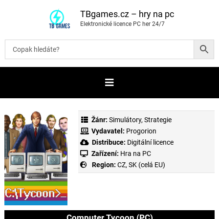
P
ř
TBgames.cz – hry na pc
e
Elektronické licence PC her 24/7
s
k
o
č
i
t
n
a
o
b
s
a
Žánr:
Simulátory
,
Strategie
h
Vydavatel:
Progorion
Distribuce:
Digitální licence
Zařízení:
Hra na PC
Region:
CZ, SK (celá EU)
Computer Tycoon (PC)