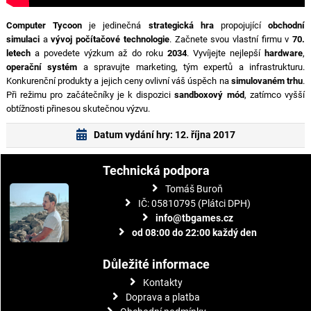
Computer Tycoon
je jedinečná
strategická hra
propojující
obchodní
simulaci
a
vývoj počítačové technologie
. Začnete svou vlastní firmu v
70.
letech
a povedete výzkum až do roku
2034
. Vyvíjejte nejlepší
hardware
,
operační systém
a spravujte marketing, tým expertů a infrastrukturu.
Konkurenční produkty a jejich ceny ovlivní váš úspěch na
simulovaném trhu
.
Při režimu pro začátečníky je k dispozici
sandboxový mód
, zatímco vyšší
obtížnosti přinesou skutečnou výzvu.
Datum vydání hry: 12. října 2017
Technická podpora
Tomáš Buroň
IČ: 05810795 (Plátci DPH)
info@tbgames.cz
od 08:00 do 22:00 každý den
Důležité informace
Kontakty
Doprava a platba