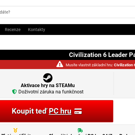
Recenze
Kontakty
Civilization 6 Leader P
Musíte vlastnit základní hru:
Civilization 
Aktivace hry na STEAMu
Doživotní záruka na funkčnost
Koupit teď
PC hru