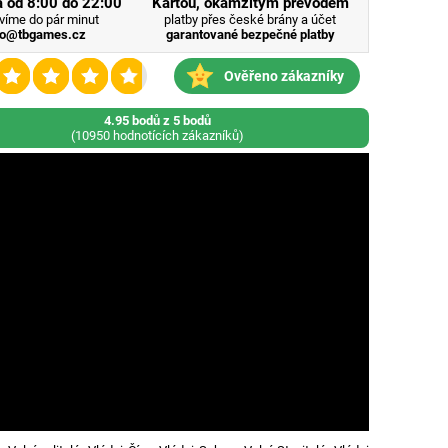
 od 8:00 do 22:00
Kartou, okamžitým převodem
víme do pár minut
platby přes české brány a účet
fo@tbgames.cz
garantované bezpečné platby
Ověřeno zákazníky
4.95 bodů z 5 bodů
(10950 hodnotících zákazníků)