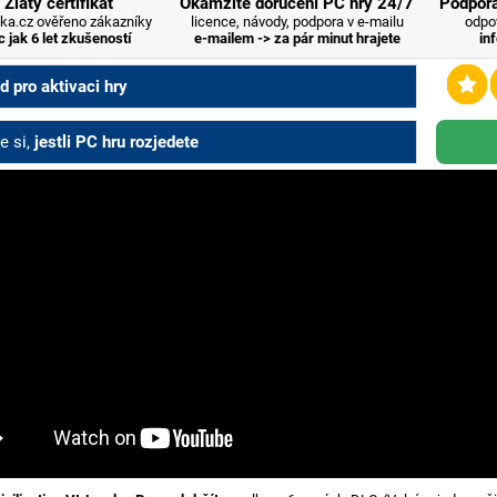
Zlatý certifikát
Okamžité doručení PC hry 24/7
Podpora
ka.cz ověřeno zákazníky
licence, návody, podpora v e-mailu
odpo
c jak 6 let zkušeností
e-mailem -> za pár minut hrajete
in
 pro aktivaci hry
e si,
jestli PC hru rozjedete