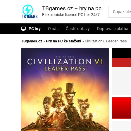
P
ř
TBgames.cz – hry na pc
e
Elektronické licence PC her 24/7
s
k
o
PC hry
O nás
Časté dotazy
Doprava a platba
č
i
t
TBgames.cz
»
Hry na PC ke stažení
»
Civilization 6 Leader Pass
n
a
o
b
s
a
h