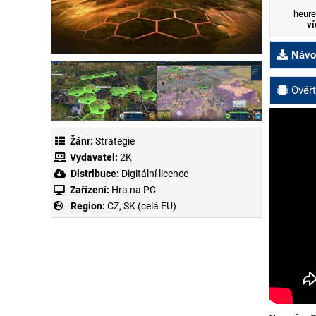
heure
ví
Návod
Ověřt
Žánr:
Strategie
Vydavatel:
2K
Distribuce:
Digitální licence
Zařízení:
Hra na PC
Region:
CZ, SK (celá EU)