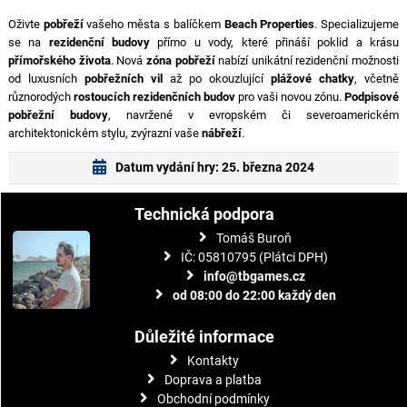
Oživte
pobřeží
vašeho města s balíčkem
Beach Properties
. Specializujeme
se na
rezidenční budovy
přímo u vody, které přináší poklid a krásu
přímořského života
. Nová
zóna pobřeží
nabízí unikátní rezidenční možnosti
od luxusních
pobřežních vil
až po okouzlující
plážové chatky
, včetně
různorodých
rostoucích rezidenčních budov
pro vaši novou zónu.
Podpisové
pobřežní budovy
, navržené v evropském či severoamerickém
architektonickém stylu, zvýrazní vaše
nábřeží
.
Datum vydání hry: 25. března 2024
Technická podpora
Tomáš Buroň
IČ: 05810795 (Plátci DPH)
info@tbgames.cz
od 08:00 do 22:00 každý den
Důležité informace
Kontakty
Doprava a platba
Obchodní podmínky