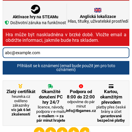
Anglická lokalizace
Aktivace hry na STEAMu
Hlas, titulky, uživatelské prostředí
Doživotní záruka na funkčnost
Hra může být naskladněna v brzké době. Vložte email a
obdržte informaci, jakmile bude hra skladem.
Přihlásit se k oznámení (email bude použit jen pro toto
oznámení)
Zlatý certifikát
Okamžité
Podpora od
Kartou,
heureka.cz
doručení PC
8:00 do 22:00
okamžitým
ověřeno
hry 24/7
odpovíme do pár
převodem
zákazníky
minut
licence, návody,
platby přes české
víc jak 6 let
info@tbgames.cz
podpora v e-mailu
brány a účet
zkušeností
e-mailem -> za
garantované
pár minut hrajete
bezpečné platby