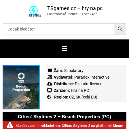
P
ř
TBgames.cz – hry na pc
e
Elektronické licence PC her 24/7
s
k
o
č
i
t
n
a
o
b
s
a
Žánr:
Simulátory
h
Vydavatel:
Paradox Interactive
Distribuce:
Digitální licence
Zařízení:
Hra na PC
Region:
CZ, SK (celá EU)
Cities: Skylines 2 – Beach Properties (PC)
Musíte vlastnit základní hru:
Cities: Skylines 2
na platformě
Steam