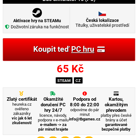
Česká lokalizace
Aktivace hry na STEAMu
Titulky, uživatelské prostředí
Doživotní záruka na funkčnost
Koupit teď
PC hru
65
Kč
STEAM
CZ
Zlatý certifikát
Okamžité
Podpora od
Kartou,
heureka.cz
doručení PC
8:00 do 22:00
okamžitým
ověřeno
hry 24/7
odpovíme do pár
převodem
zákazníky
minut
licence, návody,
platby přes české
víc jak 6 let
info@tbgames.cz
podpora v e-mailu
brány a účet
zkušeností
e-mailem -> za
garantované
pár minut hrajete
bezpečné platby