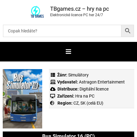
P
ř
TBgames.cz – hry na pc
e
Elektronické licence PC her 24/7
s
k
o
č
i
t
n
a
o
b
s
a
Žánr:
Simulátory
h
Vydavatel:
Astragon Entertainment
Distribuce:
Digitální licence
Zařízení:
Hra na PC
Region:
CZ, SK (celá EU)
Bus Simulator 16 (PC)