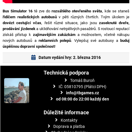
Bus Simulator 16
tě zve do
rozsáhlého otevřeného světa
, kde se staneš
řidičem realistických autobusů
v pěti různých čtvrtích. Tvým úkolem je
dovézt cestující včas
, řešit různé situace, jako jsou
zaseknuté dveře,
prodávání jízdenek
a uklidňování netrpělivých pasažérů. S rostoucí reputací
získáš přístup k
zajímavějším zakázkám
a možnostem, včetně nákupu
nových autobusů a
reklamních polepů
. Vylepšuj své autobusy a
buduj
úspěšnou dopravní společnost
!
Datum vydání hry: 2. března 2016
Technická podpora
Tomáš Buroň
IČ: 05810795 (Plátci DPH)
info@tbgames.cz
od 08:00 do 22:00 každý den
Důležité informace
Kontakty
Doprava a platba