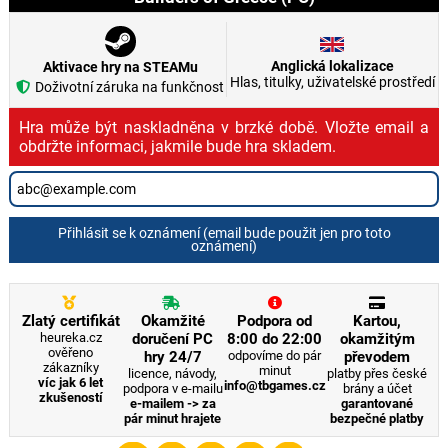
Anglická lokalizace
Aktivace hry na STEAMu
Hlas, titulky, uživatelské prostředí
Doživotní záruka na funkčnost
Hra může být naskladněna v brzké době. Vložte email a
obdržte informaci, jakmile bude hra skladem.
Přihlásit se k oznámení (email bude použit jen pro toto
oznámení)
Zlatý certifikát
Okamžité
Podpora od
Kartou,
heureka.cz
doručení PC
8:00 do 22:00
okamžitým
ověřeno
hry 24/7
odpovíme do pár
převodem
zákazníky
minut
licence, návody,
platby přes české
víc jak 6 let
info@tbgames.cz
podpora v e-mailu
brány a účet
zkušeností
e-mailem -> za
garantované
pár minut hrajete
bezpečné platby