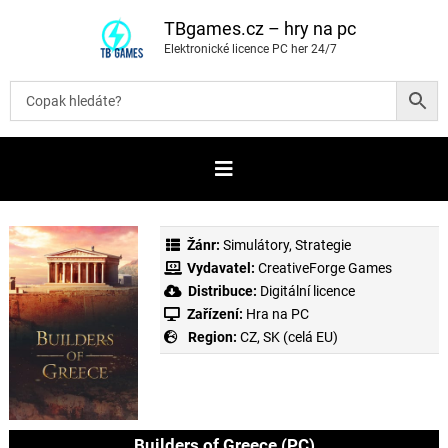
P
ř
TBgames.cz – hry na pc
e
Elektronické licence PC her 24/7
s
k
o
č
i
t
n
a
o
b
s
a
Žánr:
Simulátory
,
Strategie
h
Vydavatel:
CreativeForge Games
Distribuce:
Digitální licence
Zařízení:
Hra na PC
Region:
CZ, SK (celá EU)
Builders of Greece (PC)