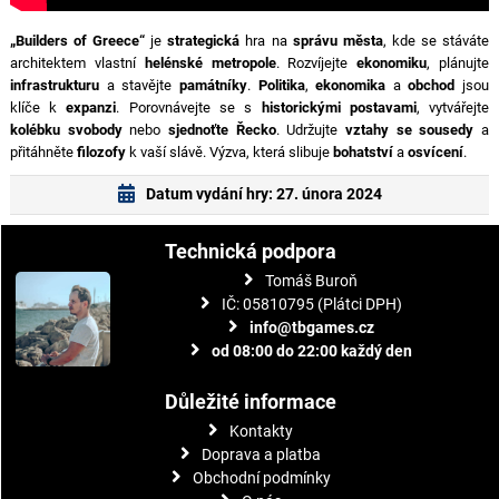
„Builders of Greece“
je
strategická
hra na
správu města
, kde se stáváte
architektem vlastní
helénské metropole
. Rozvíjejte
ekonomiku
, plánujte
infrastrukturu
a stavějte
památníky
.
Politika
,
ekonomika
a
obchod
jsou
klíče k
expanzi
. Porovnávejte se s
historickými postavami
, vytvářejte
kolébku svobody
nebo
sjednoťte Řecko
. Udržujte
vztahy se sousedy
a
přitáhněte
filozofy
k vaší slávě. Výzva, která slibuje
bohatství
a
osvícení
.
Datum vydání hry: 27. února 2024
Technická podpora
Tomáš Buroň
IČ: 05810795 (Plátci DPH)
info@tbgames.cz
od 08:00 do 22:00 každý den
Důležité informace
Kontakty
Doprava a platba
Obchodní podmínky