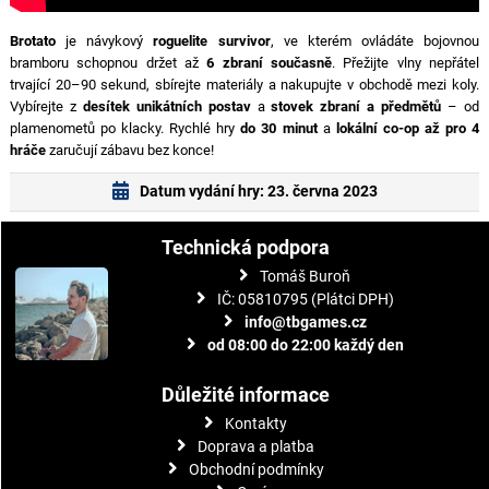
Brotato
je návykový
roguelite survivor
, ve kterém ovládáte bojovnou
bramboru schopnou držet až
6 zbraní současně
. Přežijte vlny nepřátel
trvající 20–90 sekund, sbírejte materiály a nakupujte v obchodě mezi koly.
Vybírejte z
desítek unikátních postav
a
stovek zbraní a předmětů
– od
plamenometů po klacky. Rychlé hry
do 30 minut
a
lokální co-op až pro 4
hráče
zaručují zábavu bez konce!
Datum vydání hry: 23. června 2023
Technická podpora
Tomáš Buroň
IČ: 05810795 (Plátci DPH)
info@tbgames.cz
od 08:00 do 22:00 každý den
Důležité informace
Kontakty
Doprava a platba
Obchodní podmínky