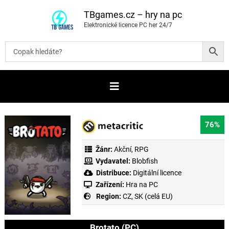
P
ř
TBgames.cz – hry na pc
e
Elektronické licence PC her 24/7
s
k
o
č
i
t
n
a
o
b
s
a
76%
h
Žánr:
Akční
,
RPG
Vydavatel:
Blobfish
Distribuce:
Digitální licence
Zařízení:
Hra na PC
Region:
CZ, SK (celá EU)
Brotato (PC)