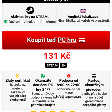
Anglická lokalizace
Aktivace hry na STEAMu
Hlas, titulky, uživatelské prostředí
Doživotní záruka na funkčnost
Koupit teď
PC hru
131
Kč
STEAM
EN
Zlatý certifikát
Okamžité
Podpora od
Kartou,
heureka.cz
doručení PC
8:00 do 22:00
okamžitým
ověřeno
hry 24/7
odpovíme do pár
převodem
zákazníky
minut
licence, návody,
platby přes české
víc jak 6 let
info@tbgames.cz
podpora v e-mailu
brány a účet
zkušeností
e-mailem -> za
garantované
pár minut hrajete
bezpečné platby