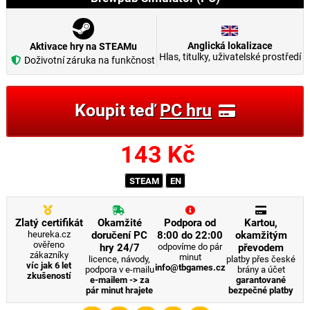
Anglická lokalizace
Aktivace hry na STEAMu
Hlas, titulky, uživatelské prostředí
Doživotní záruka na funkčnost
Koupit teď
PC hru
143
Kč
STEAM
EN
Zlatý certifikát
Okamžité
Podpora od
Kartou,
heureka.cz
doručení PC
8:00 do 22:00
okamžitým
ověřeno
hry 24/7
odpovíme do pár
převodem
zákazníky
minut
licence, návody,
platby přes české
víc jak 6 let
info@tbgames.cz
podpora v e-mailu
brány a účet
zkušeností
e-mailem -> za
garantované
pár minut hrajete
bezpečné platby