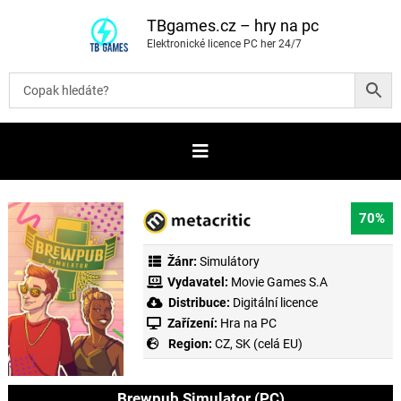
P
ř
TBgames.cz – hry na pc
e
Elektronické licence PC her 24/7
s
k
o
č
i
t
n
a
o
b
s
a
70%
h
Žánr:
Simulátory
Vydavatel:
Movie Games S.A
Distribuce:
Digitální licence
Zařízení:
Hra na PC
Region:
CZ, SK (celá EU)
Brewpub Simulator (PC)