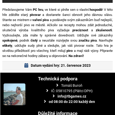
Představujeme Vám
PC hru
, ve které si plníte sen o vlastní
hospodě
! V této
hře zdědíte starý
pivovar
a dostanete šanci obnovit jeho dávnou slávu.
Stante se mistrem v
vaření piva
a podávejte svým zákazníkům buď nejlepší,
nebo nejhorší pivo ve městě. Ačkoliv se recepty mohou zdát jednoduché,
skutečná výroba kvalitního piva vyžaduje
preciznost
a
zkušenosti
.
Vyzkoušejte, zda máte ty správné dovednosti. Udržujte své zákazníky
spokojené
, podnik
čistý
a neustále rozvíjejte svou
značku piva
. Navrhujte
etikety
, udržujte sudy plné a sledujte, jak váš pivovar roste. Tato hra je
skvělou příležitostí pro všechny, kteří milují
pivo
a mají rádi výzvy. Připravte
se na nekonečné hodiny zábavy a objevování.
Na zdraví!
Datum vydání hry: 21. července 2023
Technická podpora
Tomáš Buroň
IČ: 05810795 (Plátci DPH)
info@tbgames.cz
od 08:00 do 22:00 každý den
Důležité informace