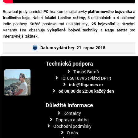
Brawlout je dynamická
PC hra
kombinující prvky
platformového bojovníka
a
tradičního boje
. Nabízí
lokální i online režimy
, 6 originálních a 4 oblíbené
indie postavy. Každá postava má unikátní styl,
25 bojovníků
s různými
Varianty. Hra obsahuje
vylepšené bojové techniky
a
Rage Meter
pro
intenzivnější zážitek.
Datum vydání hry: 21. srpna 2018
Technická podpora
Tomáš Buroň
IČ: 05810795 (Plátci DPH)
info@tbgames.cz
od 08:00 do 22:00 každý den
Důležité informace
Kontakty
Doprava a platba
Obchodní podmínky
O nás