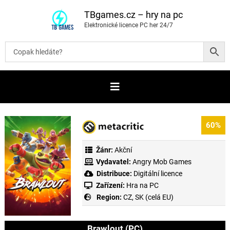
P
ř
TBgames.cz – hry na pc
e
Elektronické licence PC her 24/7
s
k
o
č
i
t
n
a
o
b
s
a
60%
h
Žánr:
Akční
Vydavatel:
Angry Mob Games
Distribuce:
Digitální licence
Zařízení:
Hra na PC
Region:
CZ, SK (celá EU)
Brawlout (PC)