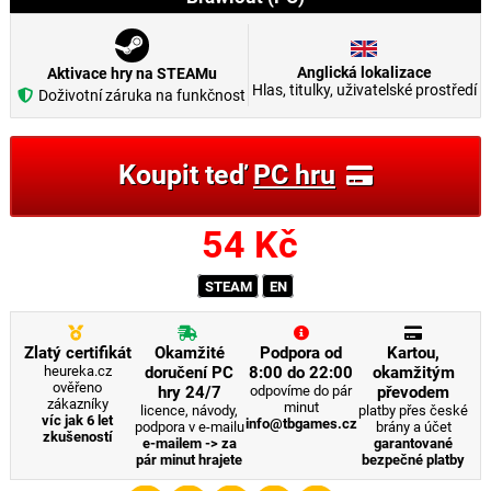
Anglická lokalizace
Aktivace hry na STEAMu
Hlas, titulky, uživatelské prostředí
Doživotní záruka na funkčnost
Koupit teď
PC hru
54
Kč
STEAM
EN
Zlatý certifikát
Okamžité
Podpora od
Kartou,
heureka.cz
doručení PC
8:00 do 22:00
okamžitým
ověřeno
hry 24/7
odpovíme do pár
převodem
zákazníky
minut
licence, návody,
platby přes české
víc jak 6 let
info@tbgames.cz
podpora v e-mailu
brány a účet
zkušeností
e-mailem -> za
garantované
pár minut hrajete
bezpečné platby