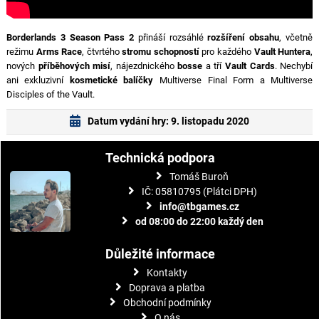
Borderlands 3 Season Pass 2
přináší rozsáhlé
rozšíření obsahu
, včetně
režimu
Arms Race
, čtvrtého
stromu schopností
pro každého
Vault Huntera
,
nových
příběhových misí
, nájezdnického
bosse
a tří
Vault Cards
. Nechybí
ani exkluzivní
kosmetické balíčky
Multiverse Final Form a Multiverse
Disciples of the Vault.
Datum vydání hry: 9. listopadu 2020
Technická podpora
Tomáš Buroň
IČ: 05810795 (Plátci DPH)
info@tbgames.cz
od 08:00 do 22:00 každý den
Důležité informace
Kontakty
Doprava a platba
Obchodní podmínky
O nás