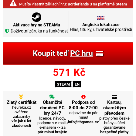
Musíte vlastnit základní hru:
Borderlands 3
na platformě
Steam
Anglická lokalizace
Aktivace hry na STEAMu
Hlas, titulky, uživatelské prostředí
Doživotní záruka na funkčnost
Koupit teď
PC hru
571
Kč
STEAM
EN
Zlatý certifikát
Okamžité
Podpora od
Kartou,
heureka.cz
doručení PC
8:00 do 22:00
okamžitým
ověřeno
hry 24/7
odpovíme do pár
převodem
zákazníky
minut
licence, návody,
platby přes české
víc jak 6 let
info@tbgames.cz
podpora v e-mailu
brány a účet
zkušeností
e-mailem -> za
garantované
pár minut hrajete
bezpečné platby