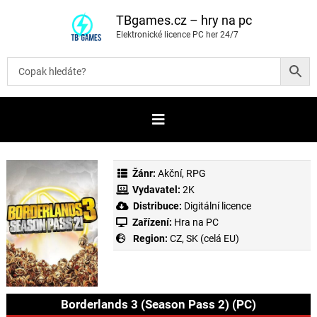
P
ř
TBgames.cz – hry na pc
e
Elektronické licence PC her 24/7
s
k
o
č
i
t
n
a
o
b
s
a
Žánr:
Akční
,
RPG
h
Vydavatel:
2K
Distribuce:
Digitální licence
Zařízení:
Hra na PC
Region:
CZ, SK (celá EU)
Borderlands 3 (Season Pass 2) (PC)