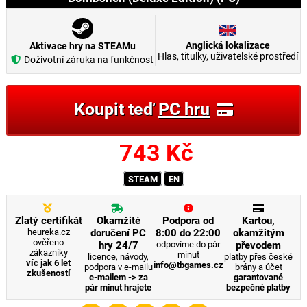
Anglická lokalizace
Aktivace hry na STEAMu
Hlas, titulky, uživatelské prostředí
Doživotní záruka na funkčnost
Koupit teď
PC hru
743
Kč
STEAM
EN
Zlatý certifikát
Okamžité
Podpora od
Kartou,
heureka.cz
doručení PC
8:00 do 22:00
okamžitým
ověřeno
hry 24/7
odpovíme do pár
převodem
zákazníky
minut
licence, návody,
platby přes české
víc jak 6 let
info@tbgames.cz
podpora v e-mailu
brány a účet
zkušeností
e-mailem -> za
garantované
pár minut hrajete
bezpečné platby