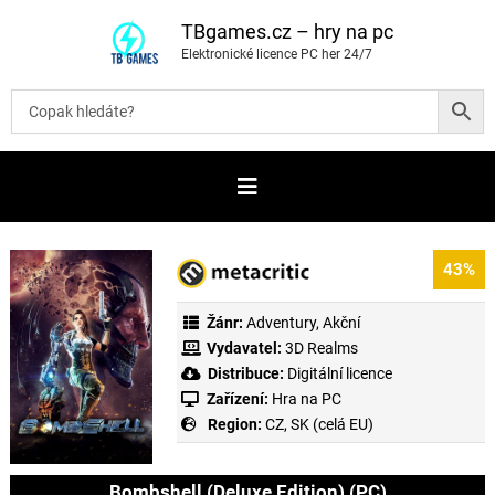
P
ř
TBgames.cz – hry na pc
e
Elektronické licence PC her 24/7
s
k
o
č
i
t
n
a
o
b
s
a
43%
h
Žánr:
Adventury
,
Akční
Vydavatel:
3D Realms
Distribuce:
Digitální licence
Zařízení:
Hra na PC
Region:
CZ, SK (celá EU)
Bombshell (Deluxe Edition) (PC)