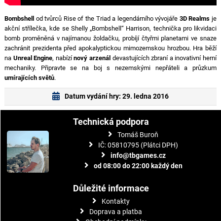
Bombshell
od tvůrců
Rise of the Triad
a legendárního vývojáře
3D Realms
je
akční střílečka, kde se Shelly „Bombshell“ Harrison, technička pro likvidaci
bomb proměněná v najímanou žoldačku, probíjí čtyřmi planetami ve snaze
zachránit prezidenta před apokalyptickou mimozemskou hrozbou. Hra běží
na
Unreal Engine
, nabízí
nový arzenál
devastujících zbraní a inovativní herní
mechaniky. Připravte se na boj s nezemskými nepřáteli a průzkum
umírajících světů
.
Datum vydání hry: 29. ledna 2016
Technická podpora
Tomáš Buroň
IČ: 05810795 (Plátci DPH)
info@tbgames.cz
od 08:00 do 22:00 každý den
Důležité informace
Kontakty
Doprava a platba