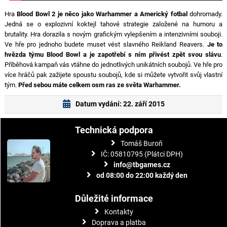
Hra
Blood Bowl 2 je něco jako Warhammer a Americký fotbal
dohromady.
Jedná se o explozivní koktejl tahové strategie založené na humoru a
brutality. Hra dorazila s novým grafickým vylepšením a intenzivními souboji.
Ve hře pro jednoho budete muset vést slavného Reikland Reavers.
Je to
hvězda týmu Blood Bowl a je zapotřebí s ním přivést zpět svou slávu
.
Příběhová kampaň vás vtáhne do jednotlivých unikátních soubojů. Ve hře pro
více hráčů pak zažijete spoustu soubojů, kde si můžete vytvořit svůj vlastní
tým.
Před sebou máte celkem osm ras ze světa Warhammer.
Datum vydání: 22. září 2015
Technická podpora
Tomáš Buroň
IČ: 05810795 (Plátci DPH)
info@tbgames.cz
od 08:00 do 22:00 každý den
Důležité informace
Kontakty
Doprava a platba