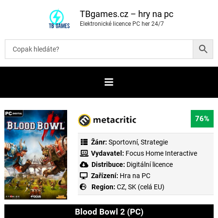
P
ř
TBgames.cz – hry na pc
e
Elektronické licence PC her 24/7
s
k
o
č
i
t
n
a
o
b
s
a
76%
h
Žánr:
Sportovní
,
Strategie
Vydavatel:
Focus Home Interactive
Distribuce:
Digitální licence
Zařízení:
Hra na PC
Region:
CZ, SK (celá EU)
Blood Bowl 2 (PC)