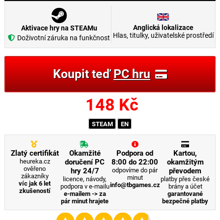
Anglická lokalizace
Aktivace hry na STEAMu
Hlas, titulky, uživatelské prostředí
Doživotní záruka na funkčnost
Koupit teď
PC hru
148
Kč
STEAM
EN
Zlatý certifikát
Okamžité
Podpora od
Kartou,
heureka.cz
doručení PC
8:00 do 22:00
okamžitým
ověřeno
hry 24/7
odpovíme do pár
převodem
zákazníky
minut
licence, návody,
platby přes české
víc jak 6 let
info@tbgames.cz
podpora v e-mailu
brány a účet
zkušeností
e-mailem -> za
garantované
pár minut hrajete
bezpečné platby