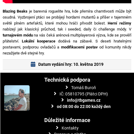
Blazing Beaks
je barevná roguelite hra, kde přemíra chamtivosti může být
osudná. Vyzbrojení ptáci se probíjejí hordami mutantů a příšer v tajemném
světě plném artefaktů, které mohou hráči přivodit bolest.
Herní režimy
nabízejí jak klasický průchod, tak i seeded, daily či challenge módy. V
turnajovém módu
na vás čeká arénová multiplayerová výzva, kde se prověří
přátelství.
Lokální kooperace
dodává na zábavě. S deseti hratelnými
postavami, podporou ovladačů a
modifikacemi postav
od komunity nikdy
nezažijete dvě stejné hry.
Datum vydání hry: 10. května 2019
Technická podpora
Tomáš Buroň
IČ: 05810795 (Plátci DPH)
info@tbgames.cz
od 08:00 do 22:00 každý den
Důležité informace
Kontakty