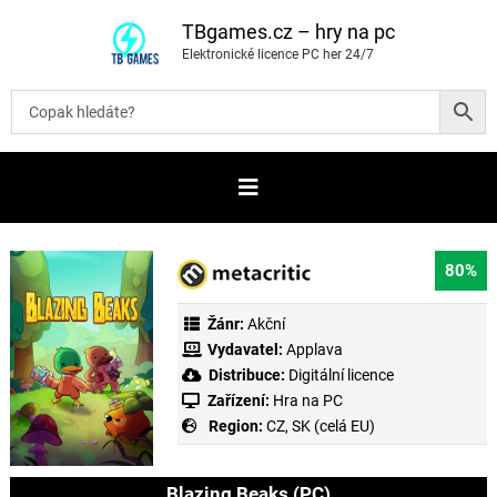
P
ř
TBgames.cz – hry na pc
e
Elektronické licence PC her 24/7
s
k
o
č
i
t
n
a
o
b
s
a
80%
h
Žánr:
Akční
Vydavatel:
Applava
Distribuce:
Digitální licence
Zařízení:
Hra na PC
Region:
CZ, SK (celá EU)
Blazing Beaks (PC)