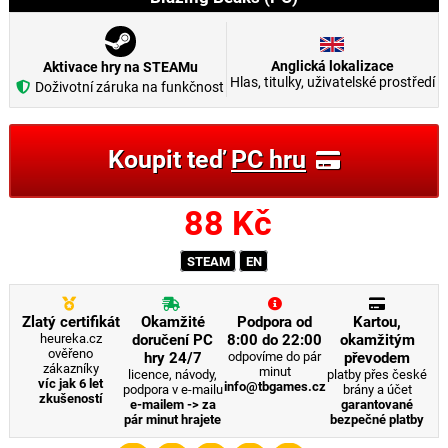
Anglická lokalizace
Aktivace hry na STEAMu
Hlas, titulky, uživatelské prostředí
Doživotní záruka na funkčnost
Koupit teď
PC hru
88
Kč
STEAM
EN
Zlatý certifikát
Okamžité
Podpora od
Kartou,
heureka.cz
doručení PC
8:00 do 22:00
okamžitým
ověřeno
hry 24/7
odpovíme do pár
převodem
zákazníky
minut
licence, návody,
platby přes české
víc jak 6 let
info@tbgames.cz
podpora v e-mailu
brány a účet
zkušeností
e-mailem -> za
garantované
pár minut hrajete
bezpečné platby