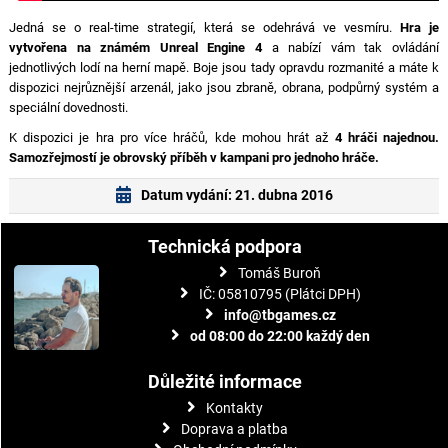
Jedná se o real-time strategií, která se odehrává ve vesmíru.
Hra je
vytvořena na známém Unreal Engine 4
a nabízí vám tak ovládání
jednotlivých lodí na herní mapě. Boje jsou tady opravdu rozmanité a máte k
dispozici nejrůznější arzenál, jako jsou zbraně, obrana, podpůrný systém a
speciální dovednosti.
K dispozici je hra pro více hráčů, kde mohou hrát až
4 hráči najednou.
Samozřejmostí je obrovský příběh v kampani pro jednoho hráče.
Datum vydání: 21. dubna 2016
Technická podpora
Tomáš Buroň
IČ: 05810795 (Plátci DPH)
info@tbgames.cz
od 08:00 do 22:00 každý den
Důležité informace
Kontakty
Doprava a platba