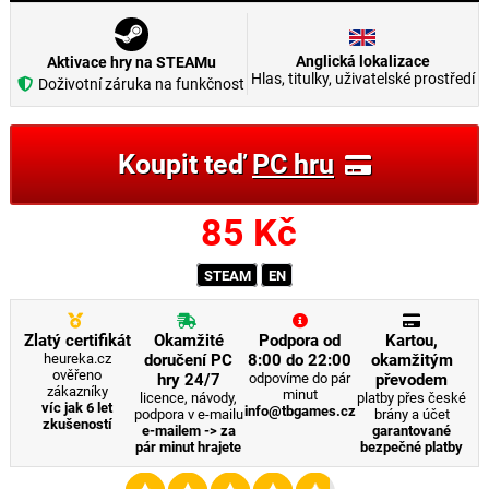
Anglická lokalizace
Aktivace hry na STEAMu
Hlas, titulky, uživatelské prostředí
Doživotní záruka na funkčnost
Koupit teď
PC hru
85
Kč
STEAM
EN
Zlatý certifikát
Okamžité
Podpora od
Kartou,
heureka.cz
doručení PC
8:00 do 22:00
okamžitým
ověřeno
hry 24/7
odpovíme do pár
převodem
zákazníky
minut
licence, návody,
platby přes české
víc jak 6 let
info@tbgames.cz
podpora v e-mailu
brány a účet
zkušeností
e-mailem -> za
garantované
pár minut hrajete
bezpečné platby