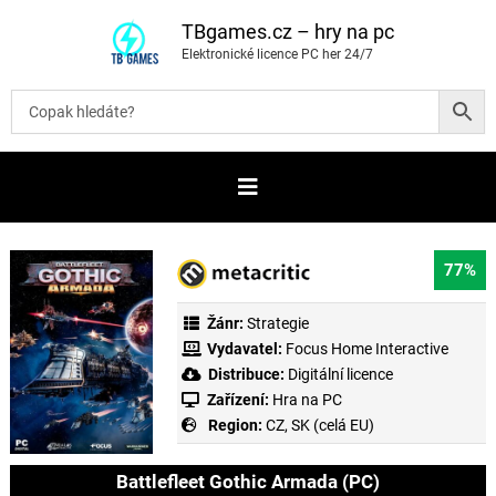
P
ř
TBgames.cz – hry na pc
e
Elektronické licence PC her 24/7
s
k
o
č
i
t
n
a
o
b
s
a
77%
h
Žánr:
Strategie
Vydavatel:
Focus Home Interactive
Distribuce:
Digitální licence
Zařízení:
Hra na PC
Region:
CZ, SK (celá EU)
Battlefleet Gothic Armada (PC)