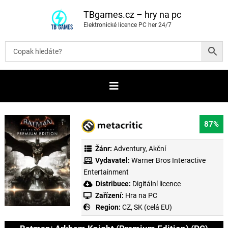
P
ř
TBgames.cz – hry na pc
e
Elektronické licence PC her 24/7
s
k
o
č
i
t
n
a
o
b
s
a
87%
h
Žánr:
Adventury
,
Akční
Vydavatel:
Warner Bros Interactive
Entertainment
Distribuce:
Digitální licence
Zařízení:
Hra na PC
Region:
CZ, SK (celá EU)