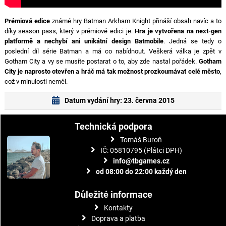
Prémiová edice
známé hry Batman Arkham Knight přináší obsah navíc a to
díky season pass, který v prémiové edici je.
Hra je vytvořena na next-gen
platformě a nechybí ani unikátní design Batmobile
. Jedná se tedy o
poslední díl série Batman a má co nabídnout. Veškerá válka je zpět v
Gotham City a vy se musíte postarat o to, aby zde nastal pořádek.
Gotham
City je naprosto otevřen a hráč má tak možnost prozkoumávat celé město
,
což v minulosti neměl.
Datum vydání hry: 23. června 2015
Technická podpora
Tomáš Buroň
IČ: 05810795 (Plátci DPH)
info@tbgames.cz
od 08:00 do 22:00 každý den
Důležité informace
Kontakty
Doprava a platba