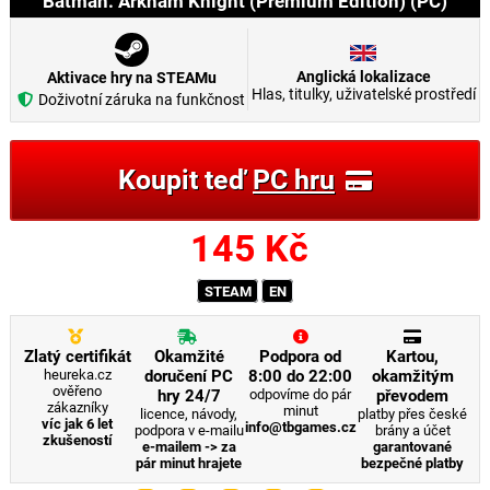
Batman: Arkham Knight (Premium Edition) (PC)
Anglická lokalizace
Aktivace hry na STEAMu
Hlas, titulky, uživatelské prostředí
Doživotní záruka na funkčnost
Koupit teď
PC hru
145
Kč
STEAM
EN
Zlatý certifikát
Okamžité
Podpora od
Kartou,
heureka.cz
doručení PC
8:00 do 22:00
okamžitým
ověřeno
hry 24/7
odpovíme do pár
převodem
zákazníky
minut
licence, návody,
platby přes české
víc jak 6 let
info@tbgames.cz
podpora v e-mailu
brány a účet
zkušeností
e-mailem -> za
garantované
pár minut hrajete
bezpečné platby