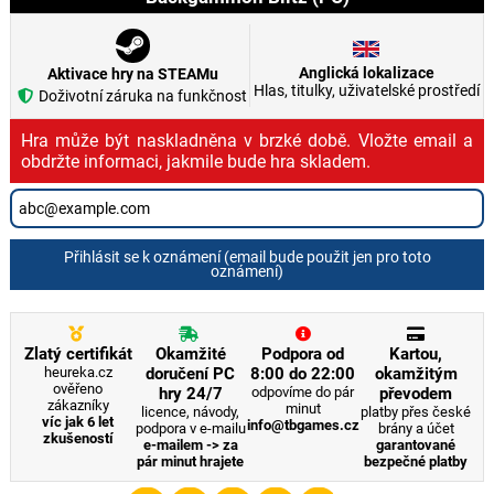
Anglická lokalizace
Aktivace hry na STEAMu
Hlas, titulky, uživatelské prostředí
Doživotní záruka na funkčnost
Hra může být naskladněna v brzké době. Vložte email a
obdržte informaci, jakmile bude hra skladem.
Přihlásit se k oznámení (email bude použit jen pro toto
oznámení)
Zlatý certifikát
Okamžité
Podpora od
Kartou,
heureka.cz
doručení PC
8:00 do 22:00
okamžitým
ověřeno
hry 24/7
odpovíme do pár
převodem
zákazníky
minut
licence, návody,
platby přes české
víc jak 6 let
info@tbgames.cz
podpora v e-mailu
brány a účet
zkušeností
e-mailem -> za
garantované
pár minut hrajete
bezpečné platby