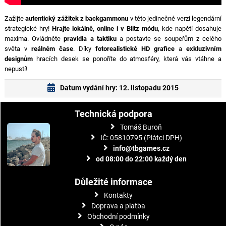
Zažijte
autentický zážitek z backgammonu
v této jedinečné verzi legendární
strategické hry!
Hrajte lokálně, online i v Blitz módu
, kde napětí dosahuje
maxima. Ovládněte
pravidla a taktiku
a postavte se soupeřům z celého
světa v
reálném čase
. Díky
fotorealistické HD grafice
a
exkluzivním
designům
hracích desek se ponoříte do atmosféry, která vás vtáhne a
nepustí!
Datum vydání hry: 12. listopadu 2015
Technická podpora
Tomáš Buroň
IČ: 05810795 (Plátci DPH)
info@tbgames.cz
od 08:00 do 22:00 každý den
Důležité informace
Kontakty
Doprava a platba
Obchodní podmínky