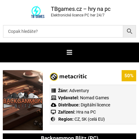
P
ř
TBgames.cz – hry na pc
e
Elektronické licence PC her 24/7
s
k
o
č
i
t
n
a
o
b
s
a
50%
h
Žánr:
Adventury
Vydavatel:
Nomad Games
Distribuce:
Digitální licence
Zařízení:
Hra na PC
Region:
CZ, SK (celá EU)
Backgammon Blitz (PC)