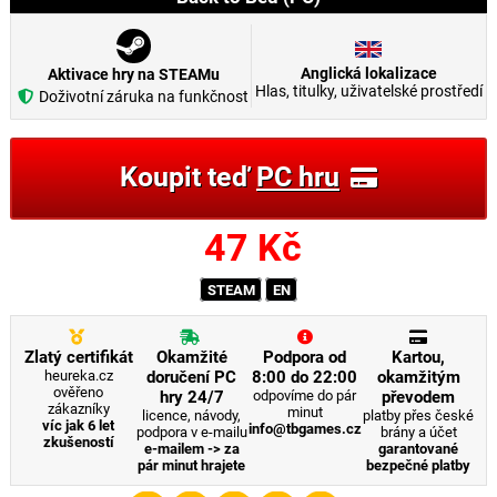
Anglická lokalizace
Aktivace hry na STEAMu
Hlas, titulky, uživatelské prostředí
Doživotní záruka na funkčnost
Koupit teď
PC hru
47
Kč
STEAM
EN
Zlatý certifikát
Okamžité
Podpora od
Kartou,
heureka.cz
doručení PC
8:00 do 22:00
okamžitým
ověřeno
hry 24/7
odpovíme do pár
převodem
zákazníky
minut
licence, návody,
platby přes české
víc jak 6 let
info@tbgames.cz
podpora v e-mailu
brány a účet
zkušeností
e-mailem -> za
garantované
pár minut hrajete
bezpečné platby