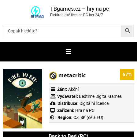
P
ř
TBgames.cz – hry na pc
e
Elektronické licence PC her 24/7
s
k
o
č
i
t
n
a
o
b
s
a
57%
h
Žánr:
Akční
Vydavatel:
Bedtime Digital Games
Distribuce:
Digitální licence
Zařízení:
Hra na PC
Region:
CZ, SK (celá EU)
Back to Bed (PC)