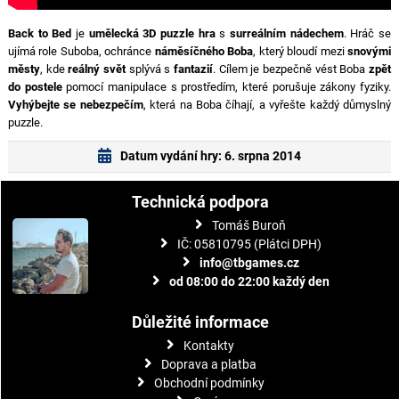
Back to Bed
je
umělecká 3D puzzle hra
s
surreálním nádechem
. Hráč se
ujímá role Suboba, ochránce
náměsíčného Boba
, který bloudí mezi
snovými
městy
, kde
reálný svět
splývá s
fantazií
. Cílem je bezpečně vést Boba
zpět
do postele
pomocí manipulace s prostředím, které porušuje zákony fyziky.
Vyhýbejte se nebezpečím
, která na Boba číhají, a vyřešte každý důmyslný
puzzle.
Datum vydání hry: 6. srpna 2014
Technická podpora
Tomáš Buroň
IČ: 05810795 (Plátci DPH)
info@tbgames.cz
od 08:00 do 22:00 každý den
Důležité informace
Kontakty
Doprava a platba
Obchodní podmínky