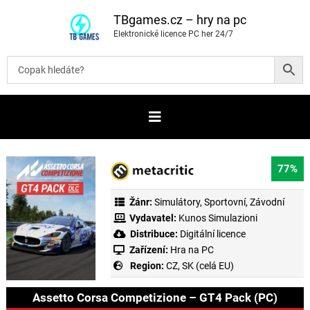
P
ř
TBgames.cz – hry na pc
e
Elektronické licence PC her 24/7
s
k
o
č
i
t
n
a
o
b
s
a
77%
h
Žánr:
Simulátory
,
Sportovní
,
Závodní
Vydavatel:
Kunos Simulazioni
Distribuce:
Digitální licence
Zařízení:
Hra na PC
Region:
CZ, SK (celá EU)
Assetto Corsa Competizione – GT4 Pack (PC)