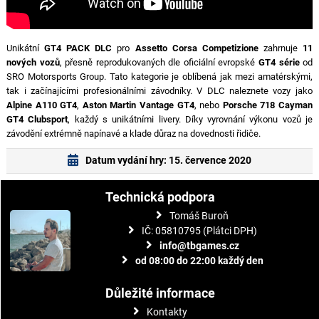
Unikátní
GT4 PACK DLC
pro
Assetto Corsa Competizione
zahrnuje
11
nových vozů
, přesně reprodukovaných dle oficiální evropské
GT4 série
od
SRO Motorsports Group. Tato kategorie je oblíbená jak mezi amatérskými,
tak i začínajícími profesionálními závodníky. V DLC naleznete vozy jako
Alpine A110 GT4
,
Aston Martin Vantage GT4
, nebo
Porsche 718 Cayman
GT4 Clubsport
, každý s unikátními livery. Díky vyrovnání výkonu vozů je
závodění extrémně napínavé a klade důraz na dovednosti řidiče.
Datum vydání hry: 15. července 2020
Technická podpora
Tomáš Buroň
IČ: 05810795 (Plátci DPH)
info@tbgames.cz
od 08:00 do 22:00 každý den
Důležité informace
Kontakty