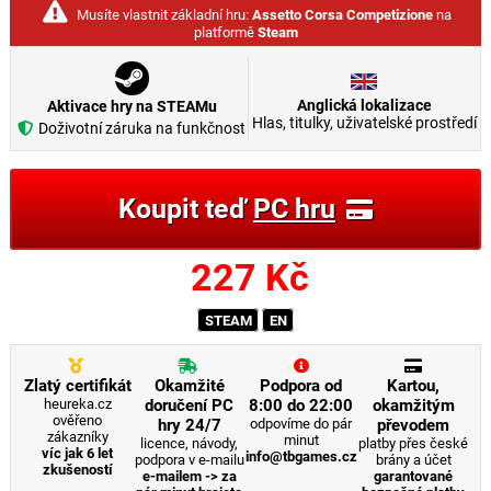
Musíte vlastnit základní hru:
Assetto Corsa Competizione
na
platformě
Steam
Anglická lokalizace
Aktivace hry na STEAMu
Hlas, titulky, uživatelské prostředí
Doživotní záruka na funkčnost
Koupit teď
PC hru
227
Kč
STEAM
EN
Zlatý certifikát
Okamžité
Podpora od
Kartou,
heureka.cz
doručení PC
8:00 do 22:00
okamžitým
ověřeno
hry 24/7
odpovíme do pár
převodem
zákazníky
minut
licence, návody,
platby přes české
víc jak 6 let
info@tbgames.cz
podpora v e-mailu
brány a účet
zkušeností
e-mailem -> za
garantované