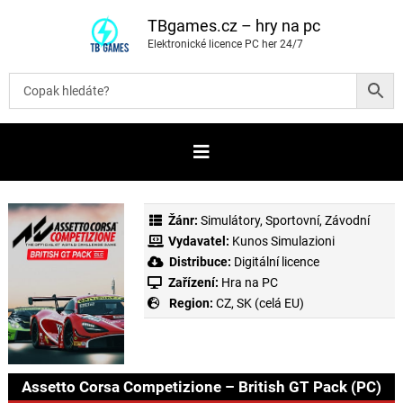
P
ř
TBgames.cz – hry na pc
e
Elektronické licence PC her 24/7
s
k
o
č
i
t
n
a
o
b
s
a
Žánr:
Simulátory
,
Sportovní
,
Závodní
h
Vydavatel:
Kunos Simulazioni
Distribuce:
Digitální licence
Zařízení:
Hra na PC
Region:
CZ, SK (celá EU)
Assetto Corsa Competizione – British GT Pack (PC)