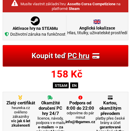
Musíte vlastnit základní hru:
Assetto Corsa Competizione
na
platformě
Steam
Anglická lokalizace
Aktivace hry na STEAMu
Hlas, titulky, uživatelské prostředí
Doživotní záruka na funkčnost
Koupit teď
PC hru
158
Kč
STEAM
EN
Zlatý certifikát
Okamžité
Podpora od
Kartou,
heureka.cz
doručení PC
8:00 do 22:00
okamžitým
ověřeno
hry 24/7
odpovíme do pár
převodem
zákazníky
minut
licence, návody,
platby přes české
víc jak 6 let
info@tbgames.cz
podpora v e-mailu
brány a účet
zkušeností
e-mailem -> za
garantované