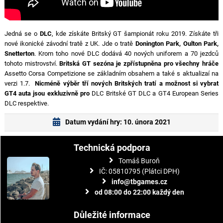
Jedná se o
DLC
, kde získáte Britský GT šampionát roku 2019. Získáte tři
nové ikonické závodní tratě z UK. Jde o tratě
Donington Park, Oulton Park,
Snetterton
. Krom toho nové DLC dodává 40 nových uniforem a 70 jezdců
tohoto mistrovství.
Britská GT sezóna je zpřístupněna pro všechny hráče
Assetto Corsa Competizione se základním obsahem a také s aktualizaí na
verzi 1.7.
Nicméně výběr tří nových Britských tratí a možnost si vybrat
GT4 auta jsou exkluzivně pro
DLC Britské GT DLC a GT4 European Series
DLC respektive.
Datum vydání hry: 10. února 2021
Technická podpora
Tomáš Buroň
IČ: 05810795 (Plátci DPH)
info@tbgames.cz
od 08:00 do 22:00 každý den
Důležité informace