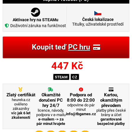
Česká lokalizace
Aktivace hry na STEAMu
Titulky, uživatelské prostředí
Doživotní záruka na funkčnost
Koupit teď
PC hru
447
Kč
STEAM
CZ
Zlatý certifikát
Okamžité
Podpora od
Kartou,
heureka.cz
doručení PC
8:00 do 22:00
okamžitým
ověřeno
hry 24/7
odpovíme do pár
převodem
zákazníky
minut
licence, návody,
platby přes české
víc jak 6 let
info@tbgames.cz
podpora v e-mailu
brány a účet
zkušeností
e-mailem -> za
garantované
pár minut hrajete
bezpečné platby