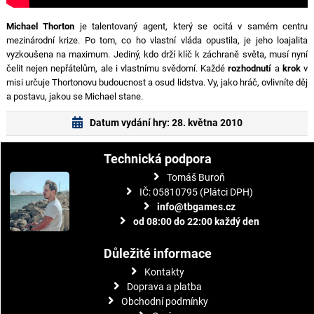
Michael Thorton
je talentovaný agent, který se ocitá v samém centru
mezinárodní krize. Po tom, co ho vlastní vláda opustila, je jeho loajalita
vyzkoušena na maximum. Jediný, kdo drží klíč k záchraně světa, musí nyní
čelit nejen nepřátelům, ale i vlastnímu svědomí. Každé
rozhodnutí
a
krok
v
misi určuje Thortonovu budoucnost a osud lidstva. Vy, jako hráč, ovlivníte děj
a postavu, jakou se Michael stane.
Datum vydání hry: 28. května 2010
Technická podpora
Tomáš Buroň
IČ: 05810795 (Plátci DPH)
info@tbgames.cz
od 08:00 do 22:00 každý den
Důležité informace
Kontakty
Doprava a platba
Obchodní podmínky