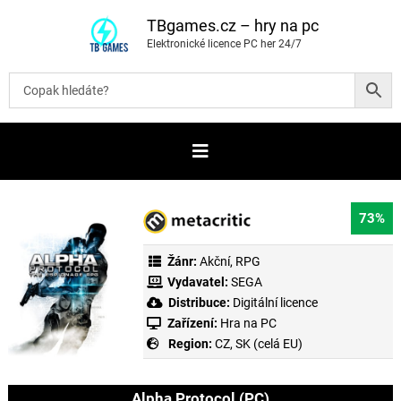
P
ř
TBgames.cz – hry na pc
e
Elektronické licence PC her 24/7
s
k
o
č
i
t
n
a
o
b
s
a
73%
h
Žánr:
Akční
,
RPG
Vydavatel:
SEGA
Distribuce:
Digitální licence
Zařízení:
Hra na PC
Region:
CZ, SK (celá EU)
Alpha Protocol (PC)