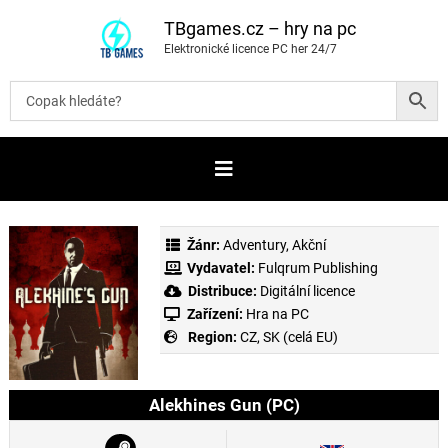
P
ř
TBgames.cz – hry na pc
e
Elektronické licence PC her 24/7
s
k
o
č
i
t
n
a
o
b
s
a
Žánr:
Adventury
,
Akční
h
Vydavatel:
Fulqrum Publishing
Distribuce:
Digitální licence
Zařízení:
Hra na PC
Region:
CZ, SK (celá EU)
Alekhines Gun (PC)