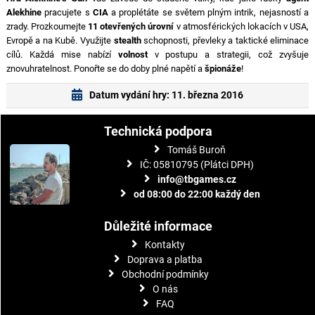
Alekhine
pracujete s
CIA
a proplétáte se světem plným intrik, nejasností a
zrady. Prozkoumejte
11 otevřených úrovní
v atmosférických lokacích v USA,
Evropě a na Kubě. Využijte
stealth
schopnosti, převleky a taktické eliminace
cílů. Každá mise nabízí
volnost
v postupu a strategii, což zvyšuje
znovuhratelnost. Ponořte se do doby plné napětí a
špionáže
!
Datum vydání hry: 11. března 2016
Technická podpora
Tomáš Buroň
IČ: 05810795 (Plátci DPH)
info@tbgames.cz
od 08:00 do 22:00 každý den
Důležité informace
Kontakty
Doprava a platba
Obchodní podmínky
O nás
FAQ