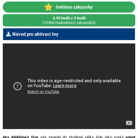
Ověřeno zákazníky
4.95 bodů z 5 bodů
(10960 hodnotících zákazníků)
Návod pro aktivaci hry
Hra Alekhine’s Gun
vás zavede do studené války, kde jako ruský
agent