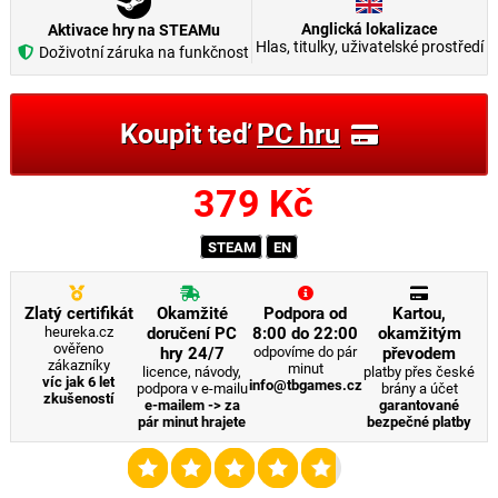
Anglická lokalizace
Aktivace hry na STEAMu
Hlas, titulky, uživatelské prostředí
Doživotní záruka na funkčnost
Koupit teď
PC hru
379
Kč
STEAM
EN
Zlatý certifikát
Okamžité
Podpora od
Kartou,
heureka.cz
doručení PC
8:00 do 22:00
okamžitým
ověřeno
hry 24/7
odpovíme do pár
převodem
zákazníky
minut
licence, návody,
platby přes české
víc jak 6 let
info@tbgames.cz
podpora v e-mailu
brány a účet
zkušeností
e-mailem -> za
garantované
pár minut hrajete
bezpečné platby