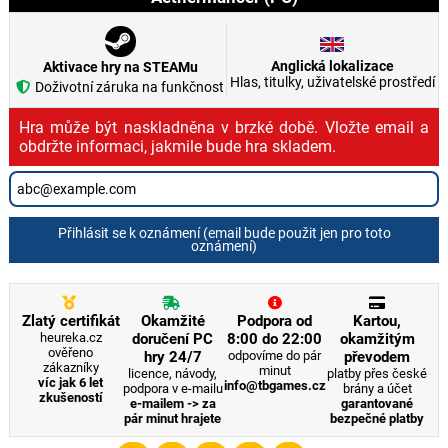
Anglická lokalizace
Aktivace hry na STEAMu
Hlas, titulky, uživatelské prostředí
Doživotní záruka na funkčnost
Hra může být naskladněna v brzké době. Vložte email a
obdržte informaci, jakmile bude hra skladem.
Přihlásit se k oznámení (email bude použit jen pro toto
oznámení)
Zlatý certifikát
Okamžité
Podpora od
Kartou,
heureka.cz
doručení PC
8:00 do 22:00
okamžitým
ověřeno
hry 24/7
odpovíme do pár
převodem
zákazníky
minut
licence, návody,
platby přes české
víc jak 6 let
info@tbgames.cz
podpora v e-mailu
brány a účet
zkušeností
e-mailem -> za
garantované
pár minut hrajete
bezpečné platby