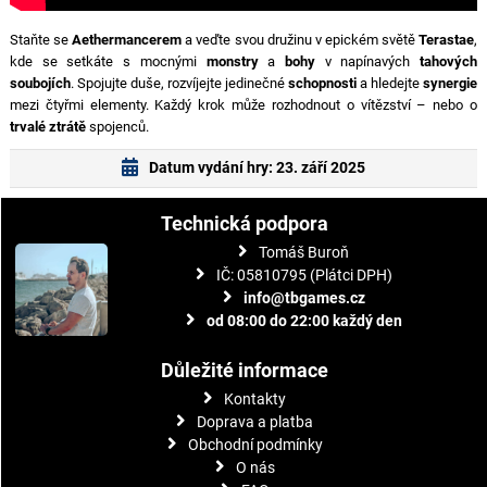
Staňte se
Aethermancerem
a veďte svou družinu v epickém světě
Terastae
,
kde se setkáte s mocnými
monstry
a
bohy
v napínavých
tahových
soubojích
. Spojujte duše, rozvíjejte jedinečné
schopnosti
a hledejte
synergie
mezi čtyřmi elementy. Každý krok může rozhodnout o vítězství – nebo o
trvalé ztrátě
spojenců.
Datum vydání hry: 23. září 2025
Technická podpora
Tomáš Buroň
IČ: 05810795 (Plátci DPH)
info@tbgames.cz
od 08:00 do 22:00 každý den
Důležité informace
Kontakty
Doprava a platba
Obchodní podmínky
O nás