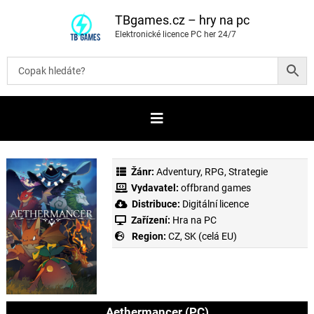
P
ř
TBgames.cz – hry na pc
e
Elektronické licence PC her 24/7
s
k
o
č
i
t
n
a
o
b
s
a
Žánr:
Adventury
,
RPG
,
Strategie
h
Vydavatel:
offbrand games
Distribuce:
Digitální licence
Zařízení:
Hra na PC
Region:
CZ, SK (celá EU)
Aethermancer (PC)