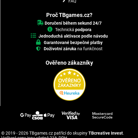
FAQ
Proč TBgames.cz?
Doručení během sekund 24/7
Technická
podpora
Jednoduchá aktivace podle návodu
Garantované bezpečné platby
Doživotní záruka
na funkčnost
Ověřeno zákazníky
© 2019 - 2026 TBgames.cz patřící do skupiny
TBcreative Invest
.
Veškeré ceny jsou včetně 21% DPH.