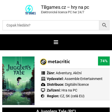
P
ř
TBgames.cz – hry na pc
e
Elektronické licence PC her 24/7
s
k
o
č
i
t
n
a
o
b
s
a
74%
h
Žánr:
Adventury
,
Akční
Vydavatel:
Assemble Entertainment
Distribuce:
Digitální licence
Zařízení:
Hra na PC
Region:
CZ, SK (celá EU)
A Jugglers Tale (PC)