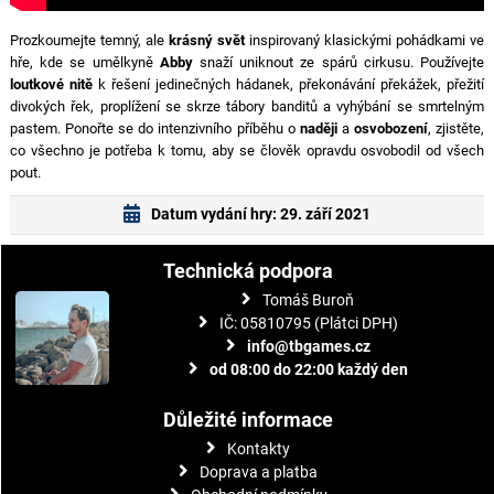
Prozkoumejte temný, ale
krásný svět
inspirovaný klasickými pohádkami ve
hře, kde se umělkyně
Abby
snaží uniknout ze spárů cirkusu. Používejte
loutkové nitě
k řešení jedinečných hádanek, překonávání překážek, přežití
divokých řek, proplížení se skrze tábory banditů a vyhýbání se smrtelným
pastem. Ponořte se do intenzivního příběhu o
naději
a
osvobození
, zjistěte,
co všechno je potřeba k tomu, aby se člověk opravdu osvobodil od všech
pout.
Datum vydání hry: 29. září 2021
Technická podpora
Tomáš Buroň
IČ: 05810795 (Plátci DPH)
info@tbgames.cz
od 08:00 do 22:00 každý den
Důležité informace
Kontakty
Doprava a platba