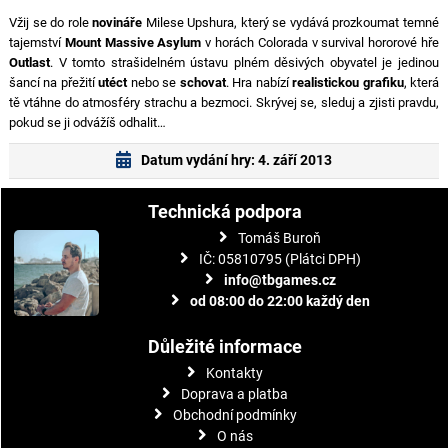
Vžij se do role
novináře
Milese Upshura, který se vydává prozkoumat temné
tajemství
Mount Massive Asylum
v horách Colorada v survival hororové hře
Outlast
. V tomto strašidelném ústavu plném děsivých obyvatel je jedinou
šancí na přežití
utéct
nebo se
schovat
. Hra nabízí
realistickou grafiku
, která
tě vtáhne do atmosféry strachu a bezmoci. Skrývej se, sleduj a zjisti pravdu,
pokud se ji odvážíš odhalit…
Datum vydání hry: 4. září 2013
Technická podpora
Tomáš Buroň
IČ: 05810795 (Plátci DPH)
info@tbgames.cz
od 08:00 do 22:00 každý den
Důležité informace
Kontakty
Doprava a platba
Obchodní podmínky
O nás