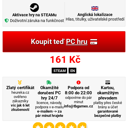
Anglická lokalizace
Aktivace hry na STEAMu
Hlas, titulky, uživatelské prostředí
Doživotní záruka na funkčnost
Koupit teď
PC hru
161
Kč
STEAM
EN
Zlatý certifikát
Okamžité
Podpora od
Kartou,
heureka.cz
doručení PC
8:00 do 22:00
okamžitým
ověřeno
hry 24/7
odpovíme do pár
převodem
zákazníky
minut
licence, návody,
platby přes české
víc jak 6 let
info@tbgames.cz
podpora v e-mailu
brány a účet
zkušeností
e-mailem -> za
garantované
pár minut hrajete
bezpečné platby