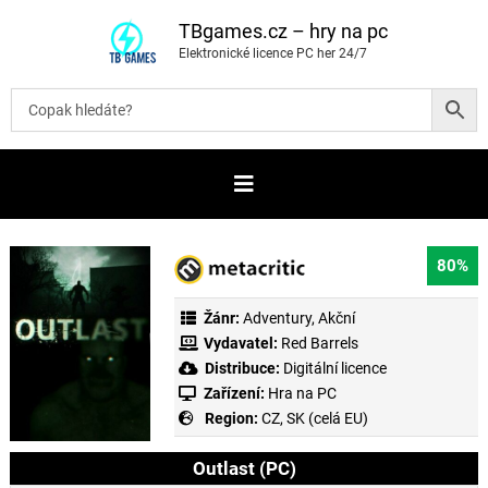
P
ř
TBgames.cz – hry na pc
e
Elektronické licence PC her 24/7
s
k
o
č
i
t
n
a
o
b
s
a
80%
h
Žánr:
Adventury
,
Akční
Vydavatel:
Red Barrels
Distribuce:
Digitální licence
Zařízení:
Hra na PC
Region:
CZ, SK (celá EU)
Outlast (PC)