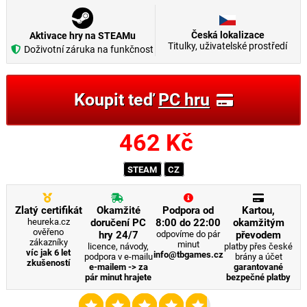
Česká lokalizace
Aktivace hry na STEAMu
Titulky, uživatelské prostředí
Doživotní záruka na funkčnost
Koupit teď
PC hru
462
Kč
STEAM
CZ
Zlatý certifikát
Okamžité
Podpora od
Kartou,
heureka.cz
doručení PC
8:00 do 22:00
okamžitým
ověřeno
hry 24/7
odpovíme do pár
převodem
zákazníky
minut
licence, návody,
platby přes české
víc jak 6 let
info@tbgames.cz
podpora v e-mailu
brány a účet
zkušeností
e-mailem -> za
garantované
pár minut hrajete
bezpečné platby