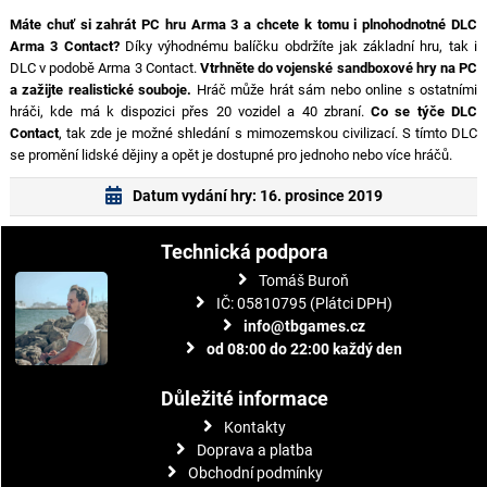
Máte chuť si zahrát PC hru Arma 3 a chcete k tomu i plnohodnotné DLC
Arma 3 Contact?
Díky výhodnému balíčku obdržíte jak základní hru, tak i
DLC v podobě Arma 3 Contact.
Vtrhněte do vojenské sandboxové hry na PC
a zažijte realistické souboje.
Hráč může hrát sám nebo online s ostatními
hráči, kde má k dispozici přes 20 vozidel a 40 zbraní.
Co se týče DLC
Contact
, tak zde je možné shledání s mimozemskou civilizací. S tímto DLC
se promění lidské dějiny a opět je dostupné pro jednoho nebo více hráčů.
Datum vydání hry: 16. prosince 2019
Technická podpora
Tomáš Buroň
IČ: 05810795 (Plátci DPH)
info@tbgames.cz
od 08:00 do 22:00 každý den
Důležité informace
Kontakty
Doprava a platba
Obchodní podmínky