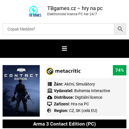
P
ř
TBgames.cz – hry na pc
e
Elektronické licence PC her 24/7
s
k
o
č
i
t
n
a
o
b
s
a
74%
h
Žánr:
Akční
,
Simulátory
Vydavatel:
Bohemia Interactive
Distribuce:
Digitální licence
Zařízení:
Hra na PC
Region:
CZ, SK (celá EU)
Arma 3 Contact Edition (PC)