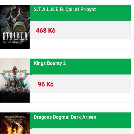
S.T.A.L.K.E.R: Call of Pripyat
468
Kč
Kings Bounty 2
96
Kč
Dragons Dogma: Dark Arisen