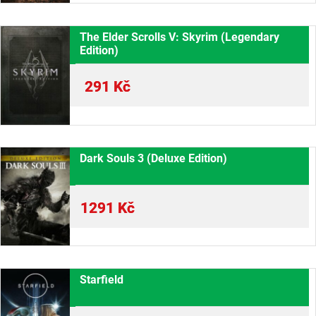
The Elder Scrolls V: Skyrim (Legendary
Edition)
291
Kč
Dark Souls 3 (Deluxe Edition)
1291
Kč
Starfield