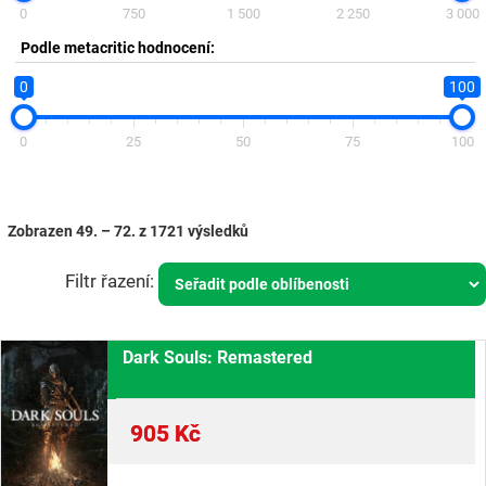
0
750
1 500
2 250
3 000
Podle metacritic hodnocení:
0
100
0
25
50
75
100
Zobrazen 49. – 72. z 1721 výsledků
Dark Souls: Remastered
905
Kč