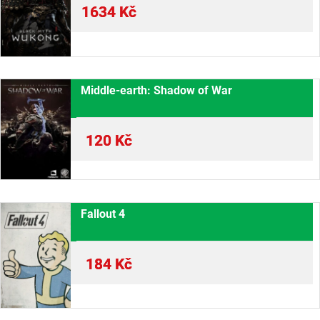
1634
Kč
Middle-earth: Shadow of War
120
Kč
Fallout 4
184
Kč