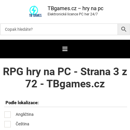
P
ř
TBgames.cz – hry na pc
e
Elektronické licence PC her 24/7
s
k
o
č
i
t
n
a
o
b
s
a
RPG hry na PC - Strana 3 z
h
72 - TBgames.cz
Podle lokalizace:
Angličtina
Čeština