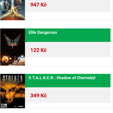
947
Kč
Elite Dangerous
122
Kč
S.T.A.L.K.E.R.: Shadow of Chernobyl
349
Kč