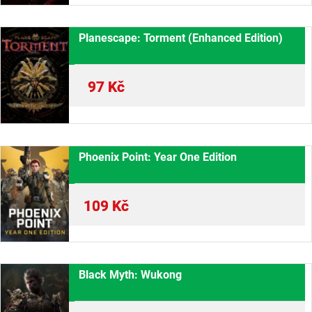
Planescape: Torment (Enhanced Edition)
97
Kč
Phoenix Point: Year One Edition
109
Kč
Black Myth: Wukong