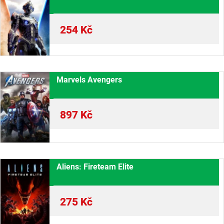
254
Kč
Marvels Avengers
897
Kč
Aliens: Fireteam Elite
275
Kč