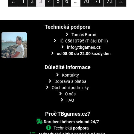
←
1
2
3
4
5
6
…
70
71
72
→
Technická podpora
Tomáš Buroň
IČ: 05810795 (Plátci DPH)
info@tbgames.cz
od 08:00 do 22:00 každý den
Důležité informace
Kontakty
Doprava a platba
Obchodní podmínky
O nás
FAQ
Proč TBgames.cz?
Doručení během sekund 24/7
Technická
podpora