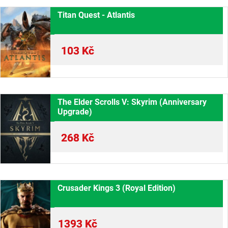
Titan Quest - Atlantis
103
Kč
The Elder Scrolls V: Skyrim (Anniversary
Upgrade)
268
Kč
Crusader Kings 3 (Royal Edition)
1393
Kč