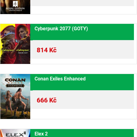
Cyberpunk 2077 (GOTY)
814
Kč
Conan Exiles Enhanced
666
Kč
Elex 2