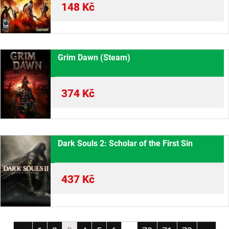
148
Kč
Grim Dawn (Steam)
374
Kč
Dark Souls 2: Scholar of the First Sin
437
Kč