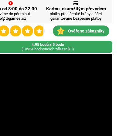
 od 8:00 do 22:00
Kartou, okamžitým převodem
víme do pár minut
platby přes české brány a účet
fo@tbgames.cz
garantované bezpečné platby
Ověřeno zákazníky
4.95 bodů z 5 bodů
(10954 hodnotících zákazníků)