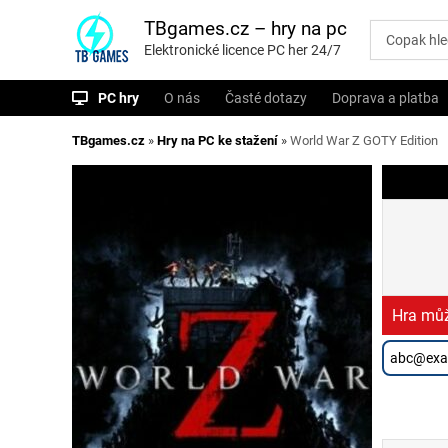
P
ř
TBgames.cz – hry na pc
e
Elektronické licence PC her 24/7
s
k
o
PC hry
O nás
Časté dotazy
Doprava a platba
č
i
t
TBgames.cz
»
Hry na PC ke stažení
»
World War Z GOTY Edition
n
a
o
b
s
a
h
Hra můž