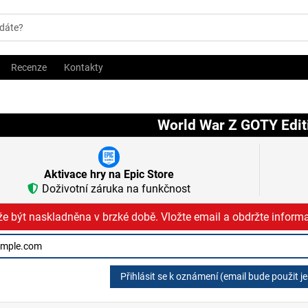
Recenze
Kontakty
World War Z GOTY Edit
Aktivace hry na Epic Store
Doživotní záruka na funkčnost
e být naskladněna v brzké době. Vložte email a obdržte informa
Přihlásit se k oznámení (email bude použit j