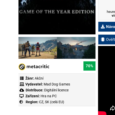
heure
ví
Návod
Ověřt
70%
Žánr:
Akční
Vydavatel:
Mad Dog Games
Distribuce:
Digitální licence
Zařízení:
Hra na PC
Region:
CZ, SK (celá EU)