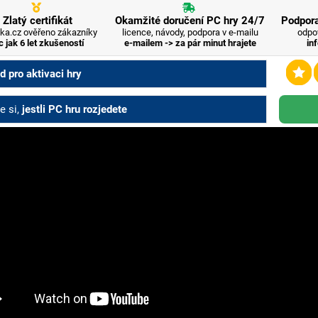
Zlatý certifikát
Okamžité doručení PC hry 24/7
Podpora
ka.cz ověřeno zákazníky
licence, návody, podpora v e-mailu
odpo
c jak 6 let zkušeností
e-mailem -> za pár minut hrajete
in
 pro aktivaci hry
e si,
jestli PC hru rozjedete