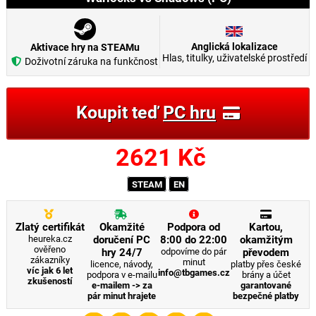
Anglická lokalizace
Aktivace hry na STEAMu
Hlas, titulky, uživatelské prostředí
Doživotní záruka na funkčnost
Koupit teď
PC hru
2621
Kč
STEAM
EN
Zlatý certifikát
Okamžité
Podpora od
Kartou,
heureka.cz
doručení PC
8:00 do 22:00
okamžitým
ověřeno
hry 24/7
odpovíme do pár
převodem
zákazníky
minut
licence, návody,
platby přes české
víc jak 6 let
info@tbgames.cz
podpora v e-mailu
brány a účet
zkušeností
e-mailem -> za
garantované
pár minut hrajete
bezpečné platby