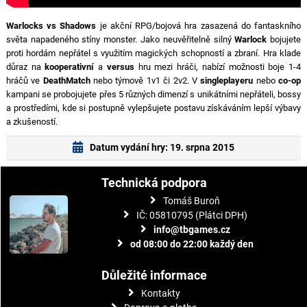
Warlocks vs Shadows
je akční RPG/bojová hra zasazená do fantaskního
světa napadeného stíny monster. Jako neuvěřitelně silný
Warlock
bojujete
proti hordám nepřátel s využitím magických schopností a zbraní. Hra klade
důraz na
kooperativní
a
versus
hru mezi hráči, nabízí možnosti boje 1-4
hráčů ve
DeathMatch
nebo týmově 1v1 či 2v2. V
singleplayeru
nebo
co-op
kampani se probojujete přes 5 různých dimenzí s unikátními nepřáteli, bossy
a prostředími, kde si postupně vylepšujete postavu získáváním lepší výbavy
a zkušeností.
Datum vydání hry: 19. srpna 2015
Technická podpora
Tomáš Buroň
IČ: 05810795 (Plátci DPH)
info@tbgames.cz
od 08:00 do 22:00 každý den
Důležité informace
Kontakty