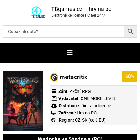
P
ř
TBgames.cz – hry na pc
e
Elektronické licence PC her 24/7
s
k
o
č
i
t
n
a
o
b
s
a
68%
h
Žánr:
Akční
,
RPG
Vydavatel:
ONE MORE LEVEL
Distribuce:
Digitální licence
Zařízení:
Hra na PC
Region:
CZ, SK (celá EU)
Warlocks vs Shadows (PC)