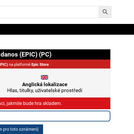
idanos (EPIC) (PC)
EPIC)
na platformě
Epic Store
Anglická lokalizace
Hlas, titulky, uživatelské prostředí
ci, jakmile bude hra skladem.
en pro toto oznámení)