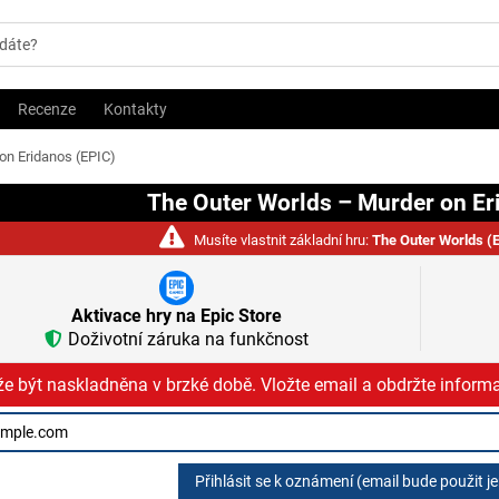
Recenze
Kontakty
on Eridanos (EPIC)
The Outer Worlds – Murder on Er
Musíte vlastnit základní hru:
The Outer Worlds (
Aktivace hry na Epic Store
Doživotní záruka na funkčnost
e být naskladněna v brzké době. Vložte email a obdržte informa
Přihlásit se k oznámení (email bude použit j