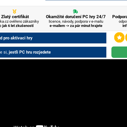
Zlatý certifikát
Okamžité doručení PC hry 24/7
Podpora
ka.cz ověřeno zákazníky
licence, návody, podpora v e-mailu
odpo
c jak 6 let zkušeností
e-mailem -> za pár minut hrajete
in
 pro aktivaci hry
e si,
jestli PC hru rozjedete