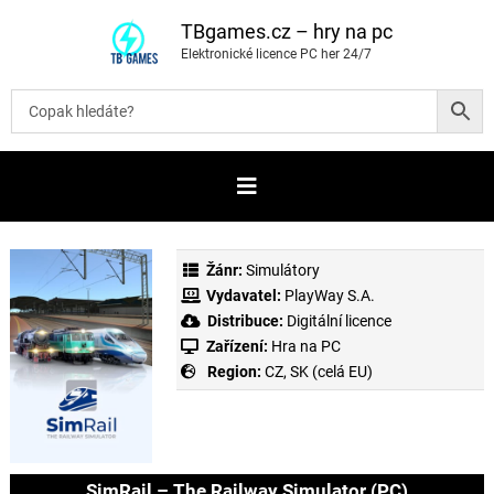
P
ř
TBgames.cz – hry na pc
e
Elektronické licence PC her 24/7
s
k
o
č
i
t
n
a
o
b
s
a
Žánr:
Simulátory
h
Vydavatel:
PlayWay S.A.
Distribuce:
Digitální licence
Zařízení:
Hra na PC
Region:
CZ, SK (celá EU)
SimRail – The Railway Simulator (PC)