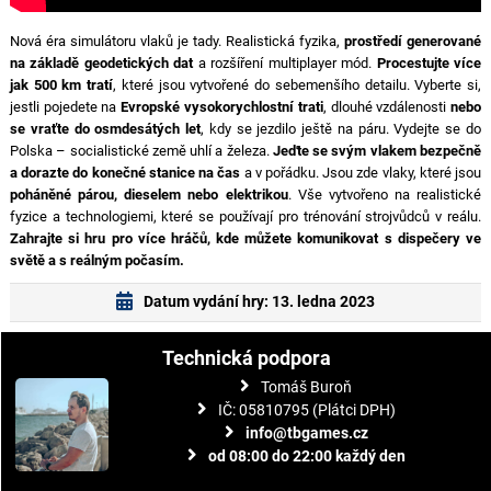
Nová éra simulátoru vlaků je tady. Realistická fyzika,
prostředí generované
na základě geodetických dat
a rozšíření multiplayer mód.
Procestujte více
jak 500 km tratí
, které jsou vytvořené do sebemenšího detailu. Vyberte si,
jestli pojedete na
Evropské vysokorychlostní trati
, dlouhé vzdálenosti
nebo
se vraťte do osmdesátých let
, kdy se jezdilo ještě na páru. Vydejte se do
Polska – socialistické země uhlí a železa.
Jeďte se svým vlakem bezpečně
a dorazte do konečné stanice na čas
a v pořádku. Jsou zde vlaky, které jsou
poháněné párou, dieselem nebo elektrikou
. Vše vytvořeno na realistické
fyzice a technologiemi, které se používají pro trénování strojvůdců v reálu.
Zahrajte si hru pro více hráčů, kde můžete komunikovat s dispečery ve
světě a s reálným počasím.
Datum vydání hry: 13. ledna 2023
Technická podpora
Tomáš Buroň
IČ: 05810795 (Plátci DPH)
info@tbgames.cz
od 08:00 do 22:00 každý den