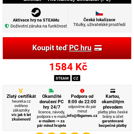
Česká lokalizace
Aktivace hry na STEAMu
Titulky, uživatelské prostředí
Doživotní záruka na funkčnost
Koupit teď
PC hru
1584
Kč
STEAM
CZ
Zlatý certifikát
Okamžité
Podpora od
Kartou,
heureka.cz
doručení PC
8:00 do 22:00
okamžitým
ověřeno
hry 24/7
odpovíme do pár
převodem
zákazníky
minut
licence, návody,
platby přes české
víc jak 6 let
info@tbgames.cz
podpora v e-mailu
brány a účet
zkušeností
e-mailem -> za
garantované
pár minut hrajete
bezpečné platby