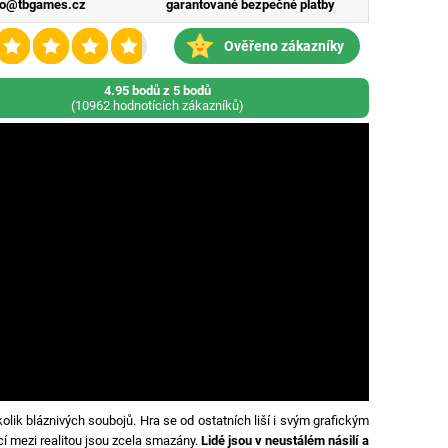
fo@tbgames.cz
garantované bezpečné platby
Ověřeno zákazníky
4.95 bodů z 5 bodů
(10962 hodnotících zákazníků)
olik bláznivých soubojů. Hra se od ostatních liší i svým grafickým
ací mezi realitou jsou zcela smazány.
Lidé jsou v neustálém násilí a