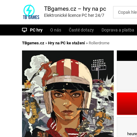
P
ř
TBgames.cz – hry na pc
e
Elektronické licence PC her 24/7
s
k
o
PC hry
O nás
Časté dotazy
Doprava a platba
č
i
t
TBgames.cz
»
Hry na PC ke stažení
»
Rollerdrome
n
a
o
b
s
a
h
heure