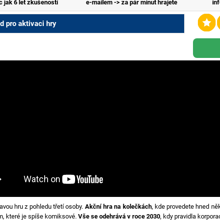
c jak 6 let zkušeností
e-mailem -> za pár minut hrajete
in
 pro aktivaci hry
avou hru z pohledu třetí osoby.
Akční hra na kolečkách
, kde provedete hned něk
, které je spíše komiksové.
Vše se odehrává v roce 2030
, kdy pravidla korpor