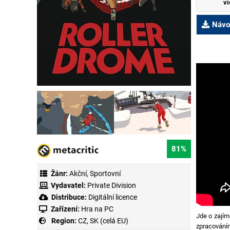
ví
Návod
81%
Žánr:
Akční
,
Sportovní
Vydavatel:
Private Division
Distribuce:
Digitální licence
Zařízení:
Hra na PC
Jde o zajím
Region:
CZ, SK (celá EU)
zpracováním